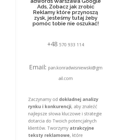
adwords Warszawa Google
Ads, Zobacz jak zrobic
Reklamy które przynoszą
zysk, jesteśmy tutaj żeby
pomóc tobie nie oszukać!
+48
570 933 114
Email:
pan.konradwisniewski@gm
ail.com
Zaczynamy od
dokładnej analizy
rynku i konkurencji
, aby znaleźć
najlepsze słowa kluczowe i strategie
dotarcia do Twoich potencjalnych
klientów. Tworzymy
atrakcyjne
teksty reklamowe
, które