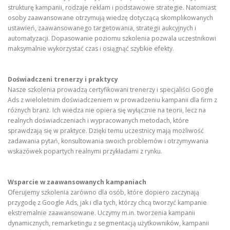
strukturę kampanii, rodzaje reklam i podstawowe strategie. Natomiast
osoby zaawansowane otrzymują wiedzę dotyczącą skomplikowanych
ustawień, zaawansowanego targetowania, strategii aukcyjnych i
automatyzacji. Dopasowanie poziomu szkolenia pozwala uczestnikowi
maksymalnie wykorzystać czas i osiągnąć szybkie efekty.
Doświadczeni trenerzy i praktycy
Nasze szkolenia prowadzą certyfikowani trenerzy i specjaliści Google
Ads z wieloletnim doświadczeniem w prowadzeniu kampanii dla firm z
różnych branż. Ich wiedza nie opiera się wyłącznie na teorii, lecz na
realnych doświadczeniach i wypracowanych metodach, które
sprawdzają się w praktyce. Dzięki temu uczestnicy mają możliwość
zadawania pytań, konsultowania swoich problemów i otrzymywania
wskazówek popartych realnymi przykładami z rynku.
Wsparcie w zaawansowanych kampaniach
Oferujemy szkolenia zarówno dla osób, które dopiero zaczynają
przygodę z Google Ads, jak i dla tych, którzy chcą tworzyć kampanie
ekstremalnie zaawansowane. Uczymy m.in. tworzenia kampanii
dynamicznych, remarketingu z segmentacją użytkowników, kampanii