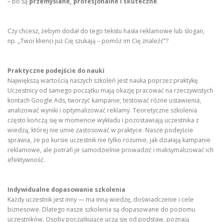
– bo są
przemyślane, profesjonalne i skuteczne
.
Czy chcesz, żebym dodał do tego tekstu hasła reklamowe lub slogan,
np. „Twoi klienci już Cię szukają – pomóż im Cię znaleźć”?
Praktyczne podejście do nauki
Największą wartością naszych szkoleń jest nauka poprzez praktykę.
Uczestnicy od samego początku mają okazję pracować na rzeczywistych
kontach Google Ads, tworzyć kampanie, testować różne ustawienia,
analizować wyniki i optymalizować reklamy. Teoretyczne szkolenia
często kończą się w momencie wykładu i pozostawiają uczestnika z
wiedzą, której nie umie zastosować w praktyce. Nasze podejście
sprawia, że po kursie uczestnik nie tylko rozumie, jak działają kampanie
reklamowe, ale potrafi je samodzielnie prowadzić i maksymalizować ich
efektywność.
Indywidualne dopasowanie szkolenia
Każdy uczestnik jest inny — ma inną wiedzę, doświadczenie i cele
biznesowe. Dlatego nasze szkolenia są dopasowane do poziomu
uczestników. Osoby początkujące uczą się od podstaw, poznają