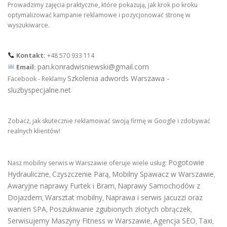
Prowadzimy zajęcia praktyczne, które pokazują, jak krok po kroku
optymalizować kampanie reklamowe i pozycjonować stronę w
wyszukiwarce.
Kontakt:
+48 570 933 114
pan.konradwisniewski@gmail.com
Email:
Szkolenia adwords Warszawa -
Facebook - Reklamy
sluzbyspecjalne.net
Zobacz, jak skutecznie reklamować swoją firmę w Google i zdobywać
realnych klientów!
Pogotowie
Nasz mobilny serwis w Warszawie oferuje wiele usług:
Hydrauliczne
Czyszczenie Parą
Mobilny Spawacz w Warszawie
,
,
,
Awaryjne naprawy Furtek i Bram
Naprawy Samochodów z
,
Dojazdem
Warsztat mobilny
Naprawa i serwis jacuzzi oraz
,
,
wanien SPA
Poszukiwanie zgubionych złotych obrączek
,
,
Serwisujemy Maszyny Fitness w Warszawie
Agencja SEO
Taxi
,
,
,