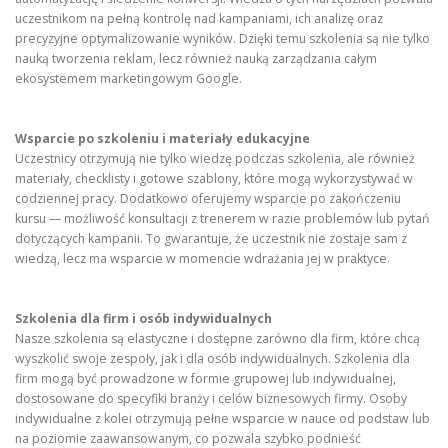
uczestnikom na pełną kontrolę nad kampaniami, ich analizę oraz
precyzyjne optymalizowanie wyników. Dzięki temu szkolenia są nie tylko
nauką tworzenia reklam, lecz również nauką zarządzania całym
ekosystemem marketingowym Google.
Wsparcie po szkoleniu i materiały edukacyjne
Uczestnicy otrzymują nie tylko wiedzę podczas szkolenia, ale również
materiały, checklisty i gotowe szablony, które mogą wykorzystywać w
codziennej pracy. Dodatkowo oferujemy wsparcie po zakończeniu
kursu — możliwość konsultacji z trenerem w razie problemów lub pytań
dotyczących kampanii. To gwarantuje, że uczestnik nie zostaje sam z
wiedzą, lecz ma wsparcie w momencie wdrażania jej w praktyce.
Szkolenia dla firm i osób indywidualnych
Nasze szkolenia są elastyczne i dostępne zarówno dla firm, które chcą
wyszkolić swoje zespoły, jak i dla osób indywidualnych. Szkolenia dla
firm mogą być prowadzone w formie grupowej lub indywidualnej,
dostosowane do specyfiki branży i celów biznesowych firmy. Osoby
indywidualne z kolei otrzymują pełne wsparcie w nauce od podstaw lub
na poziomie zaawansowanym, co pozwala szybko podnieść