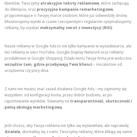
klientów. Tworzymy
atrakcyjne teksty reklamowe
, które zachęcają
do kliknięcia, oraz
precyzyjne kampanie remarketingowe
,
przypominające o Twojej marce osobom, które już odwiedziły stronę.
Monitorujemy wyniki w czasie rzeczywistym i regularnie optymalizujemy
reklamy, by uzyskać
maksymalny zwrot z inwestycji (ROI)
.
Nasze reklamy w Google Ads to nie tylko kampanie w wyszukiwarce, ale
też reklamy w sieci YouTube, Google Display Network oraz reklamy
produktowe w Google Shopping. Dzięki temu Twoja firma jest widoczna
wszędzie tam, gdzie przebywają Twoi klienci
– niezależnie od
urządzenia czy pory dnia.
Z nami nie musisz znać zasad działania Google Ads – my zajmiemy się
wszystkim: od konfiguracji konta, przez dobór budżetu, aż po
raportowanie wyników. Stawiamy na
transparentność, skuteczność i
pełną obsługę marketingową
.
Jeśli chcesz, aby Twoja reklama nie tylko się wyświetlała, ale naprawdę
działała
, skontaktuj się z nami. Tworzymy reklamy, które klikają się same