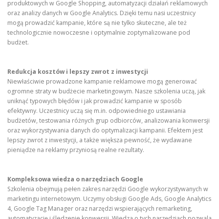
produktowych w Google Shopping, automatyzacji działań reklamowych
oraz analizy danych w Google Analytics. Dzięki temu nasi uczestnicy
mogą prowadzić kampanie, które są nie tylko skuteczne, ale też
technologicznie nowoczesne i optymalnie zoptymalizowane pod
budżet.
Redukcja kosztów i lepszy zwrot z inwestycji
Niewłaściwie prowadzone kampanie reklamowe mogą generować
ogromne straty w budżecie marketingowym. Nasze szkolenia uczą, jak
uniknąć typowych błędów i jak prowadzić kampanie w sposób
efektywny. Uczestnicy uczą się m.in. odpowiedniego ustawiania
budżetów, testowania różnych grup odbiorców, analizowania konwersji
oraz wykorzystywania danych do optymalizacji kampanii. Efektem jest
lepszy zwrot z inwestycji, a także większa pewność, że wydawane
pieniądze na reklamy przyniosą realne rezultaty.
Kompleksowa wiedza o narzędziach Google
Szkolenia obejmują pełen zakres narzędzi Google wykorzystywanych w
marketingu internetowym. Uczymy obsługi Google Ads, Google Analytics
4, Google Tag Manager oraz narzędzi wspierających remarketing,
automatyzację i śledzenie konwersji. Wiedza o tych narzędziach pozwala