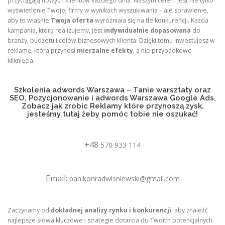
przyciągają nowych klientów każdego dnia. Naszym celem jest nie tylko
wyświetlenie Twojej firmy w wynikach wyszukiwania – ale sprawienie,
aby to właśnie
Twoja oferta
wyróżniała się na tle konkurencji. Każda
kampania, którą realizujemy, jest
indywidualnie dopasowana
do
branży, budżetu i celów biznesowych klienta. Dzięki temu inwestujesz w
reklamę, która przynosi
mierzalne efekty
, a nie przypadkowe
kliknięcia.
Szkolenia adwords Warszawa – Tanie warsztaty oraz
SEO, Pozycjonowanie i adwords Warszawa Google Ads,
Zobacz jak zrobic Reklamy które przynoszą zysk,
jesteśmy tutaj żeby pomóc tobie nie oszukać!
+48
570 933 114
Email:
pan.konradwisniewski@gmail.com
Zaczynamy od
dokładnej analizy rynku i konkurencji
, aby znaleźć
najlepsze słowa kluczowe i strategie dotarcia do Twoich potencjalnych