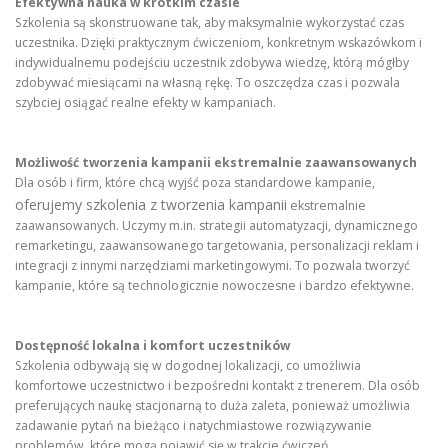
Efektywna nauka w krótkim czasie
Szkolenia są skonstruowane tak, aby maksymalnie wykorzystać czas
uczestnika. Dzięki praktycznym ćwiczeniom, konkretnym wskazówkom i
indywidualnemu podejściu uczestnik zdobywa wiedzę, którą mógłby
zdobywać miesiącami na własną rękę. To oszczędza czas i pozwala
szybciej osiągać realne efekty w kampaniach.
Możliwość tworzenia kampanii ekstremalnie zaawansowanych
Dla osób i firm, które chcą wyjść poza standardowe kampanie,
oferujemy szkolenia z tworzenia kampanii
ekstremalnie
zaawansowanych. Uczymy m.in. strategii automatyzacji, dynamicznego
remarketingu, zaawansowanego targetowania, personalizacji reklam i
integracji z innymi narzędziami marketingowymi. To pozwala tworzyć
kampanie, które są technologicznie nowoczesne i bardzo efektywne.
Dostępność lokalna i komfort uczestników
Szkolenia odbywają się w dogodnej lokalizacji, co umożliwia
komfortowe uczestnictwo i bezpośredni kontakt z trenerem. Dla osób
preferujących naukę stacjonarną to duża zaleta, ponieważ umożliwia
zadawanie pytań na bieżąco i natychmiastowe rozwiązywanie
problemów, które mogą pojawić się w trakcie ćwiczeń.