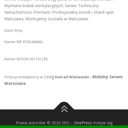
Wymiana kratek wentylacyjnych
Serwis Techniczny
,
Nieruchomości Premium
Profesjonalny Komik i Stand-uper
,
Warszawa
Montujemy Suszarki w Warszawie
,
.
Dane firmy:
Numer NIP 8792446683
Numer REGON 021161238
Ceidg
Mobilny Serwis
Firma przedsiębiorcy w
Konrad Wiśniewski -
Warszawa
Prawa autorskie © 2026 SEO
–
OnePress
motyw wg