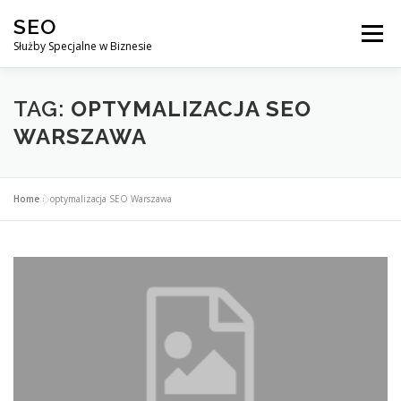
Przejdź
SEO
do
Menu
treści
Służby Specjalne w Biznesie
AGENCJA SEO
CO ZYSKUJESZ ?
TAG:
OPTYMALIZACJA SEO
WARSZAWA
DLACZEGO WARTO?
KURSY
BLOG
SKLEP
Home
»
optymalizacja SEO Warszawa
KONTAKT