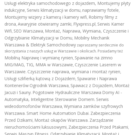
Usługi elektryka samochodowego z dojazdem
,
Montujemy płyty
indukcyjne
Serwis klimatyzacji w domu
naprawiamy fotele
,
,
,
Montujemy wizjery z kamerą i kamery wifi
Robimy filmy z
,
drona
Awaryjnie otwieramy zamki
Flyxpress.pl
Serwis Kamer
,
,
,
Wifi
SEO Warszawa
Montaż, Naprawa, Wymiana, Czyszczenie i
,
,
Odgrzybianie Klimatyzacji w Domu
Mobilny Mechanik
,
Warszawa & Elektryk Samochodowy
zapraszamy serdecznie do
skorzystania z naszych usług w Warszawie i okolicach. Posiadamy też
Mobilną Naprawę i wymianę rynien
Spawanie na zimno
,
MIG/MAG, TIG, MMA w Warszawie
Czyszczenie Laserem w
,
Warszawie
Czyszczenie naprawa, wymiana i montaż rynien
.
,
Usługi szlifierką kątową z Dojazdem
Spawanie i Naprawa
,
Kontenerów
Ogrodnik Warszawa
Spawacz z Dojazdem
Montaż
,
,
Jacuzi i Sauny
Pogotowie Hydrauliczne Warszawa
Domy AI -
.
Automatyka, Inteligentne Sterowanie Domem
Serwis
.
wideodomofonów Warszawa
Wymiana zamków szyfrowych
,
Warszawa
Smart Home Automation Dubai
Zabezpieczenia
.
.
Przed Dzikami
Montaż okapów Warszawa
Zarządzanie
,
.
nieruchomościami luksusowymi
Zabezpieczenia Przed Ptakami
,
,
Serwis Maszyn Fitness
Odgrzybianie Klimatyzacji
Montaż i
,
,