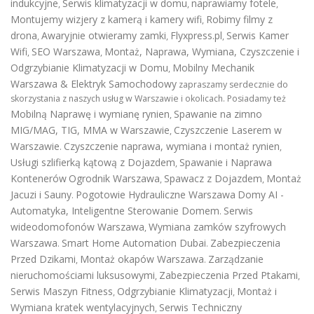
indukcyjne
Serwis klimatyzacji w domu
naprawiamy fotele
,
,
,
Montujemy wizjery z kamerą i kamery wifi
Robimy filmy z
,
drona
Awaryjnie otwieramy zamki
Flyxpress.pl
Serwis Kamer
,
,
,
Wifi
SEO Warszawa
Montaż, Naprawa, Wymiana, Czyszczenie i
,
,
Odgrzybianie Klimatyzacji w Domu
Mobilny Mechanik
,
Warszawa & Elektryk Samochodowy
zapraszamy serdecznie do
skorzystania z naszych usług w Warszawie i okolicach. Posiadamy też
Mobilną Naprawę i wymianę rynien
Spawanie na zimno
,
MIG/MAG, TIG, MMA w Warszawie
Czyszczenie Laserem w
,
Warszawie
Czyszczenie naprawa, wymiana i montaż rynien
.
,
Usługi szlifierką kątową z Dojazdem
Spawanie i Naprawa
,
Kontenerów
Ogrodnik Warszawa
Spawacz z Dojazdem
Montaż
,
,
Jacuzi i Sauny
Pogotowie Hydrauliczne Warszawa
Domy AI -
.
Automatyka, Inteligentne Sterowanie Domem
Serwis
.
wideodomofonów Warszawa
Wymiana zamków szyfrowych
,
Warszawa
Smart Home Automation Dubai
Zabezpieczenia
.
.
Przed Dzikami
Montaż okapów Warszawa
Zarządzanie
,
.
nieruchomościami luksusowymi
Zabezpieczenia Przed Ptakami
,
,
Serwis Maszyn Fitness
Odgrzybianie Klimatyzacji
Montaż i
,
,
Wymiana kratek wentylacyjnych
Serwis Techniczny
,