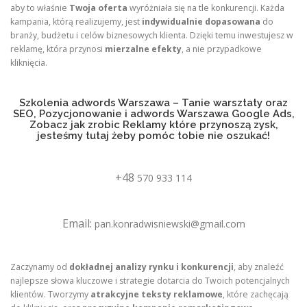
aby to właśnie
Twoja oferta
wyróżniała się na tle konkurencji. Każda
kampania, którą realizujemy, jest
indywidualnie dopasowana
do
branży, budżetu i celów biznesowych klienta. Dzięki temu inwestujesz w
reklamę, która przynosi
mierzalne efekty
, a nie przypadkowe
kliknięcia.
Szkolenia adwords Warszawa – Tanie warsztaty oraz
SEO, Pozycjonowanie i adwords Warszawa Google Ads,
Zobacz jak zrobic Reklamy które przynoszą zysk,
jesteśmy tutaj żeby pomóc tobie nie oszukać!
+48
570 933 114
Email:
pan.konradwisniewski@gmail.com
Zaczynamy od
dokładnej analizy rynku i konkurencji
, aby znaleźć
najlepsze słowa kluczowe i strategie dotarcia do Twoich potencjalnych
klientów. Tworzymy
atrakcyjne teksty reklamowe
, które zachęcają