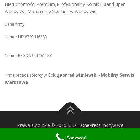
Nieruchomości Premium
Profesjonalny Komik i Stand-uper
,
Warszawa
Montujemy Suszarki w Warszawie
,
.
Dane firmy:
Numer NIP 8792446683
Numer REGON 021161238
Ceidg
Mobilny Serwis
Firma przedsiębiorcy w
Konrad Wiśniewski -
Warszawa
Prawa autorskie © 2026 SEO
–
OnePress
motyw wg
FameThemes
Zadzwoń