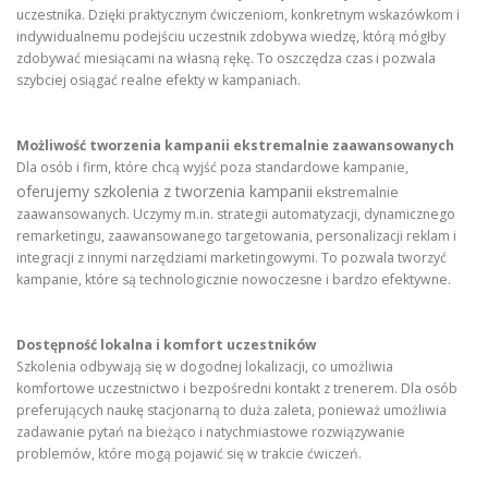
uczestnika. Dzięki praktycznym ćwiczeniom, konkretnym wskazówkom i
indywidualnemu podejściu uczestnik zdobywa wiedzę, którą mógłby
zdobywać miesiącami na własną rękę. To oszczędza czas i pozwala
szybciej osiągać realne efekty w kampaniach.
Możliwość tworzenia kampanii ekstremalnie zaawansowanych
Dla osób i firm, które chcą wyjść poza standardowe kampanie,
oferujemy szkolenia z tworzenia kampanii
ekstremalnie
zaawansowanych. Uczymy m.in. strategii automatyzacji, dynamicznego
remarketingu, zaawansowanego targetowania, personalizacji reklam i
integracji z innymi narzędziami marketingowymi. To pozwala tworzyć
kampanie, które są technologicznie nowoczesne i bardzo efektywne.
Dostępność lokalna i komfort uczestników
Szkolenia odbywają się w dogodnej lokalizacji, co umożliwia
komfortowe uczestnictwo i bezpośredni kontakt z trenerem. Dla osób
preferujących naukę stacjonarną to duża zaleta, ponieważ umożliwia
zadawanie pytań na bieżąco i natychmiastowe rozwiązywanie
problemów, które mogą pojawić się w trakcie ćwiczeń.