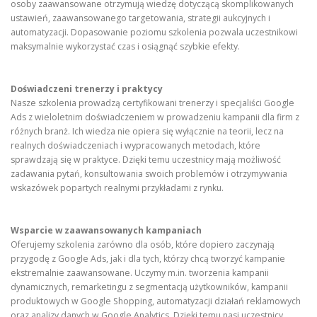
osoby zaawansowane otrzymują wiedzę dotyczącą skomplikowanych
ustawień, zaawansowanego targetowania, strategii aukcyjnych i
automatyzacji. Dopasowanie poziomu szkolenia pozwala uczestnikowi
maksymalnie wykorzystać czas i osiągnąć szybkie efekty.
Doświadczeni trenerzy i praktycy
Nasze szkolenia prowadzą certyfikowani trenerzy i specjaliści Google
Ads z wieloletnim doświadczeniem w prowadzeniu kampanii dla firm z
różnych branż. Ich wiedza nie opiera się wyłącznie na teorii, lecz na
realnych doświadczeniach i wypracowanych metodach, które
sprawdzają się w praktyce. Dzięki temu uczestnicy mają możliwość
zadawania pytań, konsultowania swoich problemów i otrzymywania
wskazówek popartych realnymi przykładami z rynku.
Wsparcie w zaawansowanych kampaniach
Oferujemy szkolenia zarówno dla osób, które dopiero zaczynają
przygodę z Google Ads, jak i dla tych, którzy chcą tworzyć kampanie
ekstremalnie zaawansowane. Uczymy m.in. tworzenia kampanii
dynamicznych, remarketingu z segmentacją użytkowników, kampanii
produktowych w Google Shopping, automatyzacji działań reklamowych
oraz analizy danych w Google Analytics. Dzięki temu nasi uczestnicy