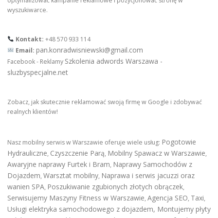
optymalizować kampanie reklamowe i pozycjonować stronę w
wyszukiwarce.
Kontakt:
+48 570 933 114
pan.konradwisniewski@gmail.com
Email:
Szkolenia adwords Warszawa -
Facebook - Reklamy
sluzbyspecjalne.net
Zobacz, jak skutecznie reklamować swoją firmę w Google i zdobywać
realnych klientów!
Pogotowie
Nasz mobilny serwis w Warszawie oferuje wiele usług:
Hydrauliczne
Czyszczenie Parą
Mobilny Spawacz w Warszawie
,
,
,
Awaryjne naprawy Furtek i Bram
Naprawy Samochodów z
,
Dojazdem
Warsztat mobilny
Naprawa i serwis jacuzzi oraz
,
,
wanien SPA
Poszukiwanie zgubionych złotych obrączek
,
,
Serwisujemy Maszyny Fitness w Warszawie
Agencja SEO
Taxi
,
,
,
Usługi elektryka samochodowego z dojazdem
,
Montujemy płyty