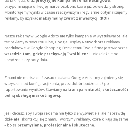
do kliknięcia, oraz
precyzyjne kampanie remarketingowe
,
przypominające o Twojej marce osobom, które już odwiedziły stronę.
Monitorujemy wyniki w czasie rzeczywistym i regularnie optymalizujemy
reklamy, by uzyskać
maksymalny zwrot z inwestycji (ROI)
.
Nasze reklamy w Google Ads to nie tylko kampanie w wyszukiwarce, ale
też reklamy w sieci YouTube, Google Display Network oraz reklamy
produktowe w Google Shopping. Dzięki temu Twoja firma jest widoczna
wszędzie tam, gdzie przebywają Twoi klienci
– niezależnie od
urządzenia czy pory dnia.
Z nami nie musisz znać zasad działania Google Ads – my zajmiemy się
wszystkim: od konfiguracji konta, przez dobór budżetu, aż po
raportowanie wyników. Stawiamy na
transparentność, skuteczność i
pełną obsługę marketingową
.
Jeśli chcesz, aby Twoja reklama nie tylko się wyświetlała, ale naprawdę
działała
, skontaktuj się z nami. Tworzymy reklamy, które klikają się same
– bo są
przemyślane, profesjonalne i skuteczne
.