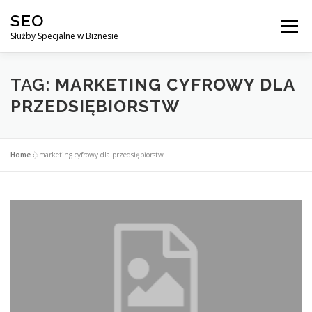
Przejdź
SEO
do
Menu
treści
Służby Specjalne w Biznesie
AGENCJA SEO
CO ZYSKUJESZ ?
TAG:
MARKETING CYFROWY DLA
PRZEDSIĘBIORSTW
DLACZEGO WARTO?
KURSY
BLOG
SKLEP
Home
»
marketing cyfrowy dla przedsiębiorstw
KONTAKT