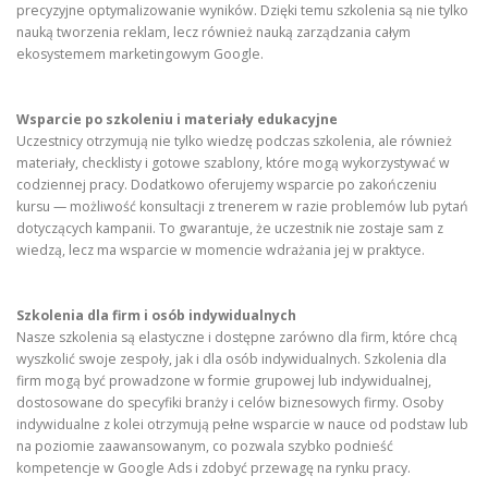
precyzyjne optymalizowanie wyników. Dzięki temu szkolenia są nie tylko
nauką tworzenia reklam, lecz również nauką zarządzania całym
ekosystemem marketingowym Google.
Wsparcie po szkoleniu i materiały edukacyjne
Uczestnicy otrzymują nie tylko wiedzę podczas szkolenia, ale również
materiały, checklisty i gotowe szablony, które mogą wykorzystywać w
codziennej pracy. Dodatkowo oferujemy wsparcie po zakończeniu
kursu — możliwość konsultacji z trenerem w razie problemów lub pytań
dotyczących kampanii. To gwarantuje, że uczestnik nie zostaje sam z
wiedzą, lecz ma wsparcie w momencie wdrażania jej w praktyce.
Szkolenia dla firm i osób indywidualnych
Nasze szkolenia są elastyczne i dostępne zarówno dla firm, które chcą
wyszkolić swoje zespoły, jak i dla osób indywidualnych. Szkolenia dla
firm mogą być prowadzone w formie grupowej lub indywidualnej,
dostosowane do specyfiki branży i celów biznesowych firmy. Osoby
indywidualne z kolei otrzymują pełne wsparcie w nauce od podstaw lub
na poziomie zaawansowanym, co pozwala szybko podnieść
kompetencje w Google Ads i zdobyć przewagę na rynku pracy.