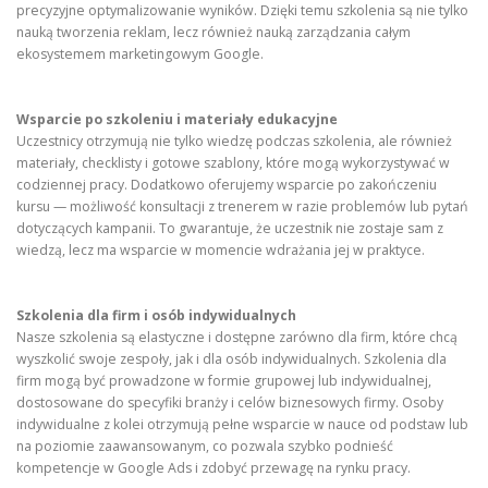
precyzyjne optymalizowanie wyników. Dzięki temu szkolenia są nie tylko
nauką tworzenia reklam, lecz również nauką zarządzania całym
ekosystemem marketingowym Google.
Wsparcie po szkoleniu i materiały edukacyjne
Uczestnicy otrzymują nie tylko wiedzę podczas szkolenia, ale również
materiały, checklisty i gotowe szablony, które mogą wykorzystywać w
codziennej pracy. Dodatkowo oferujemy wsparcie po zakończeniu
kursu — możliwość konsultacji z trenerem w razie problemów lub pytań
dotyczących kampanii. To gwarantuje, że uczestnik nie zostaje sam z
wiedzą, lecz ma wsparcie w momencie wdrażania jej w praktyce.
Szkolenia dla firm i osób indywidualnych
Nasze szkolenia są elastyczne i dostępne zarówno dla firm, które chcą
wyszkolić swoje zespoły, jak i dla osób indywidualnych. Szkolenia dla
firm mogą być prowadzone w formie grupowej lub indywidualnej,
dostosowane do specyfiki branży i celów biznesowych firmy. Osoby
indywidualne z kolei otrzymują pełne wsparcie w nauce od podstaw lub
na poziomie zaawansowanym, co pozwala szybko podnieść
kompetencje w Google Ads i zdobyć przewagę na rynku pracy.