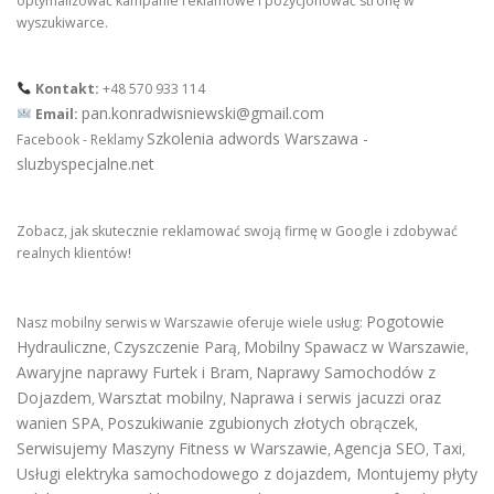
optymalizować kampanie reklamowe i pozycjonować stronę w
wyszukiwarce.
Kontakt:
+48 570 933 114
pan.konradwisniewski@gmail.com
Email:
Szkolenia adwords Warszawa -
Facebook - Reklamy
sluzbyspecjalne.net
Zobacz, jak skutecznie reklamować swoją firmę w Google i zdobywać
realnych klientów!
Pogotowie
Nasz mobilny serwis w Warszawie oferuje wiele usług:
Hydrauliczne
Czyszczenie Parą
Mobilny Spawacz w Warszawie
,
,
,
Awaryjne naprawy Furtek i Bram
Naprawy Samochodów z
,
Dojazdem
Warsztat mobilny
Naprawa i serwis jacuzzi oraz
,
,
wanien SPA
Poszukiwanie zgubionych złotych obrączek
,
,
Serwisujemy Maszyny Fitness w Warszawie
Agencja SEO
Taxi
,
,
,
Usługi elektryka samochodowego z dojazdem
,
Montujemy płyty