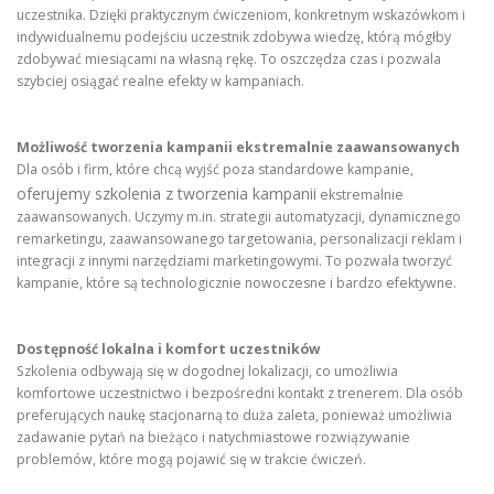
uczestnika. Dzięki praktycznym ćwiczeniom, konkretnym wskazówkom i
indywidualnemu podejściu uczestnik zdobywa wiedzę, którą mógłby
zdobywać miesiącami na własną rękę. To oszczędza czas i pozwala
szybciej osiągać realne efekty w kampaniach.
Możliwość tworzenia kampanii ekstremalnie zaawansowanych
Dla osób i firm, które chcą wyjść poza standardowe kampanie,
oferujemy szkolenia z tworzenia kampanii
ekstremalnie
zaawansowanych. Uczymy m.in. strategii automatyzacji, dynamicznego
remarketingu, zaawansowanego targetowania, personalizacji reklam i
integracji z innymi narzędziami marketingowymi. To pozwala tworzyć
kampanie, które są technologicznie nowoczesne i bardzo efektywne.
Dostępność lokalna i komfort uczestników
Szkolenia odbywają się w dogodnej lokalizacji, co umożliwia
komfortowe uczestnictwo i bezpośredni kontakt z trenerem. Dla osób
preferujących naukę stacjonarną to duża zaleta, ponieważ umożliwia
zadawanie pytań na bieżąco i natychmiastowe rozwiązywanie
problemów, które mogą pojawić się w trakcie ćwiczeń.