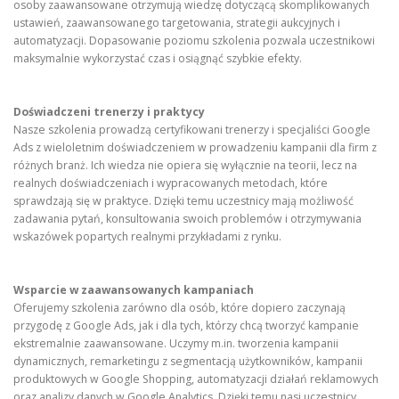
osoby zaawansowane otrzymują wiedzę dotyczącą skomplikowanych
ustawień, zaawansowanego targetowania, strategii aukcyjnych i
automatyzacji. Dopasowanie poziomu szkolenia pozwala uczestnikowi
maksymalnie wykorzystać czas i osiągnąć szybkie efekty.
Doświadczeni trenerzy i praktycy
Nasze szkolenia prowadzą certyfikowani trenerzy i specjaliści Google
Ads z wieloletnim doświadczeniem w prowadzeniu kampanii dla firm z
różnych branż. Ich wiedza nie opiera się wyłącznie na teorii, lecz na
realnych doświadczeniach i wypracowanych metodach, które
sprawdzają się w praktyce. Dzięki temu uczestnicy mają możliwość
zadawania pytań, konsultowania swoich problemów i otrzymywania
wskazówek popartych realnymi przykładami z rynku.
Wsparcie w zaawansowanych kampaniach
Oferujemy szkolenia zarówno dla osób, które dopiero zaczynają
przygodę z Google Ads, jak i dla tych, którzy chcą tworzyć kampanie
ekstremalnie zaawansowane. Uczymy m.in. tworzenia kampanii
dynamicznych, remarketingu z segmentacją użytkowników, kampanii
produktowych w Google Shopping, automatyzacji działań reklamowych
oraz analizy danych w Google Analytics. Dzięki temu nasi uczestnicy