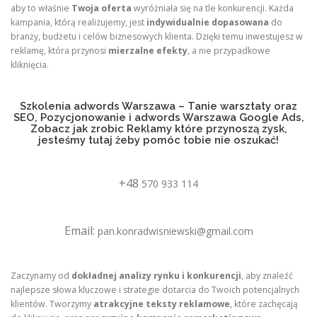
aby to właśnie
Twoja oferta
wyróżniała się na tle konkurencji. Każda
kampania, którą realizujemy, jest
indywidualnie dopasowana
do
branży, budżetu i celów biznesowych klienta. Dzięki temu inwestujesz w
reklamę, która przynosi
mierzalne efekty
, a nie przypadkowe
kliknięcia.
Szkolenia adwords Warszawa – Tanie warsztaty oraz
SEO, Pozycjonowanie i adwords Warszawa Google Ads,
Zobacz jak zrobic Reklamy które przynoszą zysk,
jesteśmy tutaj żeby pomóc tobie nie oszukać!
+48
570 933 114
Email:
pan.konradwisniewski@gmail.com
Zaczynamy od
dokładnej analizy rynku i konkurencji
, aby znaleźć
najlepsze słowa kluczowe i strategie dotarcia do Twoich potencjalnych
klientów. Tworzymy
atrakcyjne teksty reklamowe
, które zachęcają