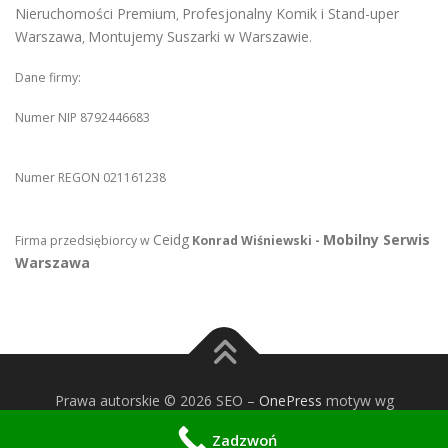
Nieruchomości Premium
Profesjonalny Komik i Stand-uper
,
Warszawa
Montujemy Suszarki w Warszawie
,
.
Dane firmy:
Numer NIP 8792446683
Numer REGON 021161238
Ceidg
Mobilny Serwis
Firma przedsiębiorcy w
Konrad Wiśniewski -
Warszawa
Prawa autorskie © 2026 SEO
–
OnePress
motyw wg
FameThemes
Zadzwoń