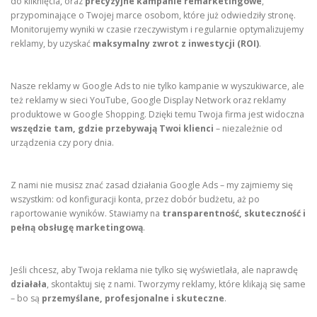
do kliknięcia, oraz
precyzyjne kampanie remarketingowe
,
przypominające o Twojej marce osobom, które już odwiedziły stronę.
Monitorujemy wyniki w czasie rzeczywistym i regularnie optymalizujemy
reklamy, by uzyskać
maksymalny zwrot z inwestycji (ROI)
.
Nasze reklamy w Google Ads to nie tylko kampanie w wyszukiwarce, ale
też reklamy w sieci YouTube, Google Display Network oraz reklamy
produktowe w Google Shopping. Dzięki temu Twoja firma jest widoczna
wszędzie tam, gdzie przebywają Twoi klienci
– niezależnie od
urządzenia czy pory dnia.
Z nami nie musisz znać zasad działania Google Ads – my zajmiemy się
wszystkim: od konfiguracji konta, przez dobór budżetu, aż po
raportowanie wyników. Stawiamy na
transparentność, skuteczność i
pełną obsługę marketingową
.
Jeśli chcesz, aby Twoja reklama nie tylko się wyświetlała, ale naprawdę
działała
, skontaktuj się z nami. Tworzymy reklamy, które klikają się same
– bo są
przemyślane, profesjonalne i skuteczne
.