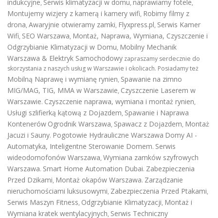
indukcyjne
Serwis klimatyzacji w domu
naprawiamy fotele
,
,
,
Montujemy wizjery z kamerą i kamery wifi
Robimy filmy z
,
drona
Awaryjnie otwieramy zamki
Flyxpress.pl
Serwis Kamer
,
,
,
Wifi
SEO Warszawa
Montaż, Naprawa, Wymiana, Czyszczenie i
,
,
Odgrzybianie Klimatyzacji w Domu
Mobilny Mechanik
,
Warszawa & Elektryk Samochodowy
zapraszamy serdecznie do
skorzystania z naszych usług w Warszawie i okolicach. Posiadamy też
Mobilną Naprawę i wymianę rynien
Spawanie na zimno
,
MIG/MAG, TIG, MMA w Warszawie
Czyszczenie Laserem w
,
Warszawie
Czyszczenie naprawa, wymiana i montaż rynien
.
,
Usługi szlifierką kątową z Dojazdem
Spawanie i Naprawa
,
Kontenerów
Ogrodnik Warszawa
Spawacz z Dojazdem
Montaż
,
,
Jacuzi i Sauny
Pogotowie Hydrauliczne Warszawa
Domy AI -
.
Automatyka, Inteligentne Sterowanie Domem
Serwis
.
wideodomofonów Warszawa
Wymiana zamków szyfrowych
,
Warszawa
Smart Home Automation Dubai
Zabezpieczenia
.
.
Przed Dzikami
Montaż okapów Warszawa
Zarządzanie
,
.
nieruchomościami luksusowymi
Zabezpieczenia Przed Ptakami
,
,
Serwis Maszyn Fitness
Odgrzybianie Klimatyzacji
Montaż i
,
,
Wymiana kratek wentylacyjnych
Serwis Techniczny
,