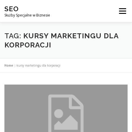
Przejdź
SEO
do
Menu
treści
Służby Specjalne w Biznesie
AGENCJA SEO
CO ZYSKUJESZ ?
TAG:
KURSY MARKETINGU DLA
KORPORACJI
DLACZEGO WARTO?
KURSY
BLOG
SKLEP
Home
»
kursy marketingu dla korporacji
KONTAKT