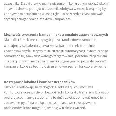
uczestnika. Dzięki praktycznym ćwiczeniom, konkretnym wskazówkom i
indywidualnemu podejściu uczestnik zdobywa wiedzę, którą mógłby
zdobywać miesiącami na własną rękę. To oszczędza czas i pozwala
szybciej osiągać realne efekty w kampaniach.
Możliwość tworzenia kampanii ekstremalnie zaawansowanych
Dla osób i firm, które chcą wyjść poza standardowe kampanie,
oferujemy szkolenia z tworzenia kampanii
ekstremalnie
zaawansowanych. Uczymy m.in. strategii automatyzacji, dynamicznego
remarketingu, zaawansowanego targetowania, personalizacji reklam i
integracji z innymi narzędziami marketingowymi. To pozwala tworzyć
kampanie, które są technologicznie nowoczesne i bardzo efektywne.
Dostępność lokalna i komfort uczestników
Szkolenia odbywają się w dogodnej lokalizacji, co umożliwia
komfortowe uczestnictwo i bezpośredni kontakt z trenerem. Dla osób
preferujących naukę stacjonarną to duża zaleta, ponieważ umożliwia
zadawanie pytań na bieżąco i natychmiastowe rozwiązywanie
problemów, które mogą pojawić się w trakcie ćwiczeń.