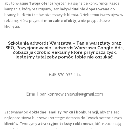
aby to właśnie
Twoja oferta
wyróżniała się na tle konkurencji. Każda
kampania, którą realizujemy, jest
indywidualnie dopasowana
do
branży, budżetu i celów biznesowych klienta. Dzięki temu inwestujesz w
reklamę, która przynosi
mierzalne efekty
, a nie przypadkowe
kliknięcia.
Szkolenia adwords Warszawa – Tanie warsztaty oraz
SEO, Pozycjonowanie i adwords Warszawa Google Ads,
Zobacz jak zrobic Reklamy które przynoszą zysk,
jesteśmy tutaj żeby pomóc tobie nie oszukać!
+48
570 933 114
Email:
pan.konradwisniewski@gmail.com
Zaczynamy od
dokładnej analizy rynku i konkurencji
, aby znaleźć
najlepsze słowa kluczowe i strategie dotarcia do Twoich potencjalnych
klientów. Tworzymy
atrakcyjne teksty reklamowe
, które zachęcają