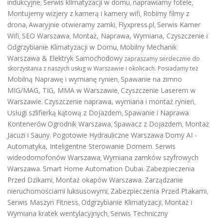
indukcyjne
Serwis klimatyzacji w domu
naprawiamy fotele
,
,
,
Montujemy wizjery z kamerą i kamery wifi
Robimy filmy z
,
drona
Awaryjnie otwieramy zamki
Flyxpress.pl
Serwis Kamer
,
,
,
Wifi
SEO Warszawa
Montaż, Naprawa, Wymiana, Czyszczenie i
,
,
Odgrzybianie Klimatyzacji w Domu
Mobilny Mechanik
,
Warszawa & Elektryk Samochodowy
zapraszamy serdecznie do
skorzystania z naszych usług w Warszawie i okolicach. Posiadamy też
Mobilną Naprawę i wymianę rynien
Spawanie na zimno
,
MIG/MAG, TIG, MMA w Warszawie
Czyszczenie Laserem w
,
Warszawie
Czyszczenie naprawa, wymiana i montaż rynien
.
,
Usługi szlifierką kątową z Dojazdem
Spawanie i Naprawa
,
Kontenerów
Ogrodnik Warszawa
Spawacz z Dojazdem
Montaż
,
,
Jacuzi i Sauny
Pogotowie Hydrauliczne Warszawa
Domy AI -
.
Automatyka, Inteligentne Sterowanie Domem
Serwis
.
wideodomofonów Warszawa
Wymiana zamków szyfrowych
,
Warszawa
Smart Home Automation Dubai
Zabezpieczenia
.
.
Przed Dzikami
Montaż okapów Warszawa
Zarządzanie
,
.
nieruchomościami luksusowymi
Zabezpieczenia Przed Ptakami
,
,
Serwis Maszyn Fitness
Odgrzybianie Klimatyzacji
Montaż i
,
,
Wymiana kratek wentylacyjnych
Serwis Techniczny
,