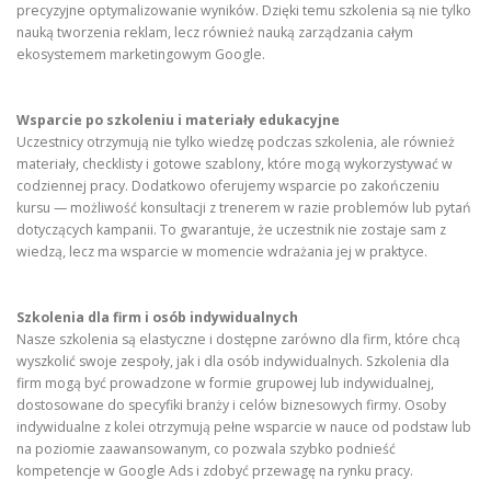
precyzyjne optymalizowanie wyników. Dzięki temu szkolenia są nie tylko
nauką tworzenia reklam, lecz również nauką zarządzania całym
ekosystemem marketingowym Google.
Wsparcie po szkoleniu i materiały edukacyjne
Uczestnicy otrzymują nie tylko wiedzę podczas szkolenia, ale również
materiały, checklisty i gotowe szablony, które mogą wykorzystywać w
codziennej pracy. Dodatkowo oferujemy wsparcie po zakończeniu
kursu — możliwość konsultacji z trenerem w razie problemów lub pytań
dotyczących kampanii. To gwarantuje, że uczestnik nie zostaje sam z
wiedzą, lecz ma wsparcie w momencie wdrażania jej w praktyce.
Szkolenia dla firm i osób indywidualnych
Nasze szkolenia są elastyczne i dostępne zarówno dla firm, które chcą
wyszkolić swoje zespoły, jak i dla osób indywidualnych. Szkolenia dla
firm mogą być prowadzone w formie grupowej lub indywidualnej,
dostosowane do specyfiki branży i celów biznesowych firmy. Osoby
indywidualne z kolei otrzymują pełne wsparcie w nauce od podstaw lub
na poziomie zaawansowanym, co pozwala szybko podnieść
kompetencje w Google Ads i zdobyć przewagę na rynku pracy.