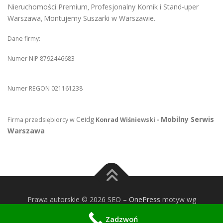
Nieruchomości Premium
Profesjonalny Komik i Stand-uper
,
Warszawa
Montujemy Suszarki w Warszawie
,
.
Dane firmy:
Numer NIP 8792446683
Numer REGON 021161238
Ceidg
Mobilny Serwis
Firma przedsiębiorcy w
Konrad Wiśniewski -
Warszawa
Prawa autorskie © 2026 SEO
–
OnePress
motyw wg
FameThemes
Zadzwoń