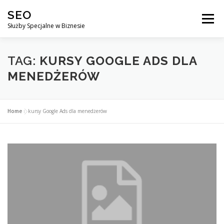
Przejdź
SEO
do
Menu
treści
Służby Specjalne w Biznesie
AGENCJA SEO
CO ZYSKUJESZ ?
TAG:
KURSY GOOGLE ADS DLA
MENEDŻERÓW
DLACZEGO WARTO?
KURSY
BLOG
SKLEP
Home
»
kursy Google Ads dla menedżerów
KONTAKT