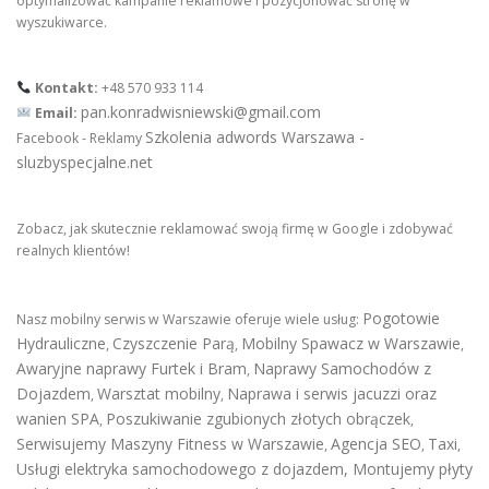
optymalizować kampanie reklamowe i pozycjonować stronę w
wyszukiwarce.
Kontakt:
+48 570 933 114
pan.konradwisniewski@gmail.com
Email:
Szkolenia adwords Warszawa -
Facebook - Reklamy
sluzbyspecjalne.net
Zobacz, jak skutecznie reklamować swoją firmę w Google i zdobywać
realnych klientów!
Pogotowie
Nasz mobilny serwis w Warszawie oferuje wiele usług:
Hydrauliczne
Czyszczenie Parą
Mobilny Spawacz w Warszawie
,
,
,
Awaryjne naprawy Furtek i Bram
Naprawy Samochodów z
,
Dojazdem
Warsztat mobilny
Naprawa i serwis jacuzzi oraz
,
,
wanien SPA
Poszukiwanie zgubionych złotych obrączek
,
,
Serwisujemy Maszyny Fitness w Warszawie
Agencja SEO
Taxi
,
,
,
Usługi elektryka samochodowego z dojazdem
,
Montujemy płyty