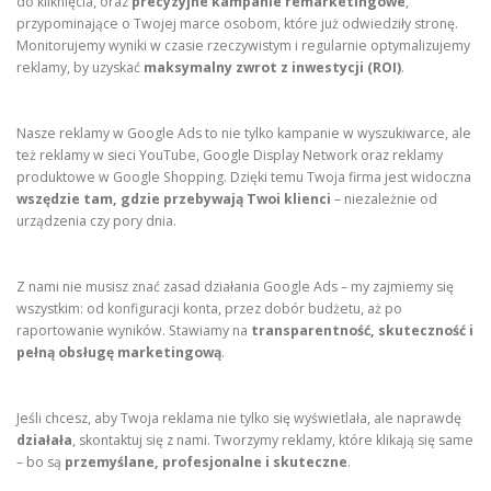
do kliknięcia, oraz
precyzyjne kampanie remarketingowe
,
przypominające o Twojej marce osobom, które już odwiedziły stronę.
Monitorujemy wyniki w czasie rzeczywistym i regularnie optymalizujemy
reklamy, by uzyskać
maksymalny zwrot z inwestycji (ROI)
.
Nasze reklamy w Google Ads to nie tylko kampanie w wyszukiwarce, ale
też reklamy w sieci YouTube, Google Display Network oraz reklamy
produktowe w Google Shopping. Dzięki temu Twoja firma jest widoczna
wszędzie tam, gdzie przebywają Twoi klienci
– niezależnie od
urządzenia czy pory dnia.
Z nami nie musisz znać zasad działania Google Ads – my zajmiemy się
wszystkim: od konfiguracji konta, przez dobór budżetu, aż po
raportowanie wyników. Stawiamy na
transparentność, skuteczność i
pełną obsługę marketingową
.
Jeśli chcesz, aby Twoja reklama nie tylko się wyświetlała, ale naprawdę
działała
, skontaktuj się z nami. Tworzymy reklamy, które klikają się same
– bo są
przemyślane, profesjonalne i skuteczne
.