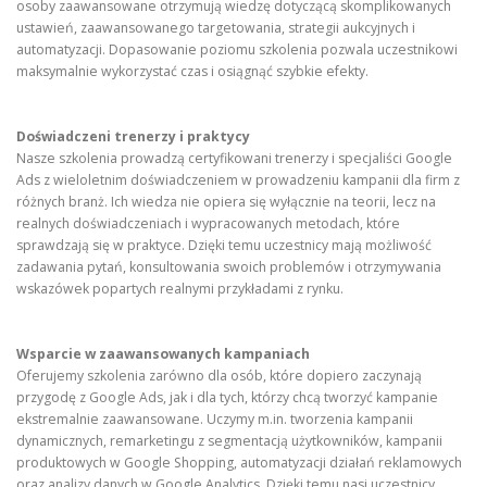
osoby zaawansowane otrzymują wiedzę dotyczącą skomplikowanych
ustawień, zaawansowanego targetowania, strategii aukcyjnych i
automatyzacji. Dopasowanie poziomu szkolenia pozwala uczestnikowi
maksymalnie wykorzystać czas i osiągnąć szybkie efekty.
Doświadczeni trenerzy i praktycy
Nasze szkolenia prowadzą certyfikowani trenerzy i specjaliści Google
Ads z wieloletnim doświadczeniem w prowadzeniu kampanii dla firm z
różnych branż. Ich wiedza nie opiera się wyłącznie na teorii, lecz na
realnych doświadczeniach i wypracowanych metodach, które
sprawdzają się w praktyce. Dzięki temu uczestnicy mają możliwość
zadawania pytań, konsultowania swoich problemów i otrzymywania
wskazówek popartych realnymi przykładami z rynku.
Wsparcie w zaawansowanych kampaniach
Oferujemy szkolenia zarówno dla osób, które dopiero zaczynają
przygodę z Google Ads, jak i dla tych, którzy chcą tworzyć kampanie
ekstremalnie zaawansowane. Uczymy m.in. tworzenia kampanii
dynamicznych, remarketingu z segmentacją użytkowników, kampanii
produktowych w Google Shopping, automatyzacji działań reklamowych
oraz analizy danych w Google Analytics. Dzięki temu nasi uczestnicy