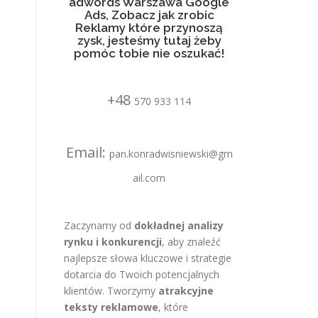
adwords Warszawa Google
Ads, Zobacz jak zrobic
Reklamy które przynoszą
zysk, jesteśmy tutaj żeby
pomóc tobie nie oszukać!
+48
570 933 114
Email:
pan.konradwisniewski@gm
ail.com
Zaczynamy od
dokładnej analizy
rynku i konkurencji
, aby znaleźć
najlepsze słowa kluczowe i strategie
dotarcia do Twoich potencjalnych
klientów. Tworzymy
atrakcyjne
teksty reklamowe
, które