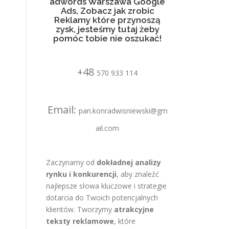
adwords Warszawa Google
Ads, Zobacz jak zrobic
Reklamy które przynoszą
zysk, jesteśmy tutaj żeby
pomóc tobie nie oszukać!
+48
570 933 114
Email:
pan.konradwisniewski@gm
ail.com
Zaczynamy od
dokładnej analizy
rynku i konkurencji
, aby znaleźć
najlepsze słowa kluczowe i strategie
dotarcia do Twoich potencjalnych
klientów. Tworzymy
atrakcyjne
teksty reklamowe
, które