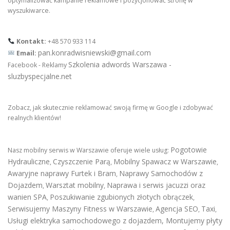
optymalizować kampanie reklamowe i pozycjonować stronę w
wyszukiwarce.
Kontakt:
+48 570 933 114
pan.konradwisniewski@gmail.com
Email:
Szkolenia adwords Warszawa -
Facebook - Reklamy
sluzbyspecjalne.net
Zobacz, jak skutecznie reklamować swoją firmę w Google i zdobywać
realnych klientów!
Pogotowie
Nasz mobilny serwis w Warszawie oferuje wiele usług:
Hydrauliczne
Czyszczenie Parą
Mobilny Spawacz w Warszawie
,
,
,
Awaryjne naprawy Furtek i Bram
Naprawy Samochodów z
,
Dojazdem
Warsztat mobilny
Naprawa i serwis jacuzzi oraz
,
,
wanien SPA
Poszukiwanie zgubionych złotych obrączek
,
,
Serwisujemy Maszyny Fitness w Warszawie
Agencja SEO
Taxi
,
,
,
Usługi elektryka samochodowego z dojazdem
,
Montujemy płyty