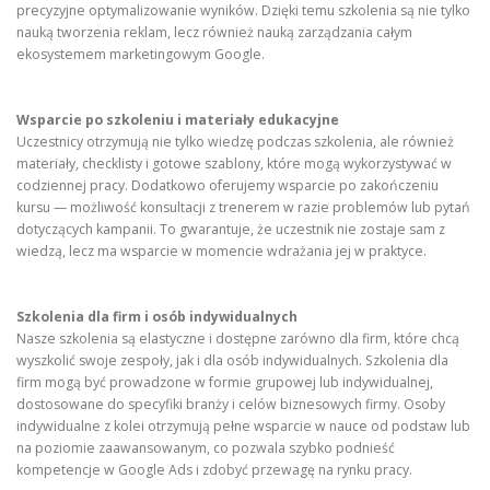
precyzyjne optymalizowanie wyników. Dzięki temu szkolenia są nie tylko
nauką tworzenia reklam, lecz również nauką zarządzania całym
ekosystemem marketingowym Google.
Wsparcie po szkoleniu i materiały edukacyjne
Uczestnicy otrzymują nie tylko wiedzę podczas szkolenia, ale również
materiały, checklisty i gotowe szablony, które mogą wykorzystywać w
codziennej pracy. Dodatkowo oferujemy wsparcie po zakończeniu
kursu — możliwość konsultacji z trenerem w razie problemów lub pytań
dotyczących kampanii. To gwarantuje, że uczestnik nie zostaje sam z
wiedzą, lecz ma wsparcie w momencie wdrażania jej w praktyce.
Szkolenia dla firm i osób indywidualnych
Nasze szkolenia są elastyczne i dostępne zarówno dla firm, które chcą
wyszkolić swoje zespoły, jak i dla osób indywidualnych. Szkolenia dla
firm mogą być prowadzone w formie grupowej lub indywidualnej,
dostosowane do specyfiki branży i celów biznesowych firmy. Osoby
indywidualne z kolei otrzymują pełne wsparcie w nauce od podstaw lub
na poziomie zaawansowanym, co pozwala szybko podnieść
kompetencje w Google Ads i zdobyć przewagę na rynku pracy.