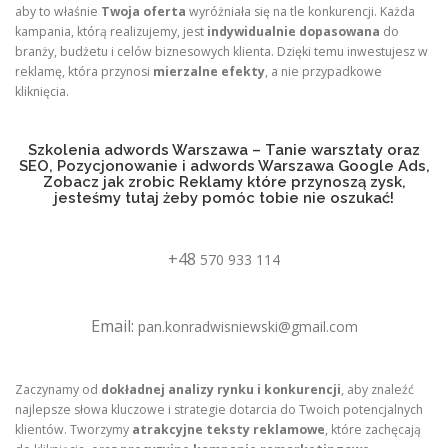
aby to właśnie
Twoja oferta
wyróżniała się na tle konkurencji. Każda
kampania, którą realizujemy, jest
indywidualnie dopasowana
do
branży, budżetu i celów biznesowych klienta. Dzięki temu inwestujesz w
reklamę, która przynosi
mierzalne efekty
, a nie przypadkowe
kliknięcia.
Szkolenia adwords Warszawa – Tanie warsztaty oraz
SEO, Pozycjonowanie i adwords Warszawa Google Ads,
Zobacz jak zrobic Reklamy które przynoszą zysk,
jesteśmy tutaj żeby pomóc tobie nie oszukać!
+48
570 933 114
Email:
pan.konradwisniewski@gmail.com
Zaczynamy od
dokładnej analizy rynku i konkurencji
, aby znaleźć
najlepsze słowa kluczowe i strategie dotarcia do Twoich potencjalnych
klientów. Tworzymy
atrakcyjne teksty reklamowe
, które zachęcają