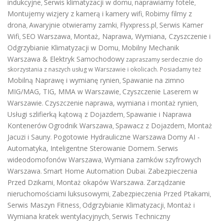
indukcyjne
Serwis klimatyzacji w domu
naprawiamy fotele
,
,
,
Montujemy wizjery z kamerą i kamery wifi
Robimy filmy z
,
drona
Awaryjnie otwieramy zamki
Flyxpress.pl
Serwis Kamer
,
,
,
Wifi
SEO Warszawa
Montaż, Naprawa, Wymiana, Czyszczenie i
,
,
Odgrzybianie Klimatyzacji w Domu
Mobilny Mechanik
,
Warszawa & Elektryk Samochodowy
zapraszamy serdecznie do
skorzystania z naszych usług w Warszawie i okolicach. Posiadamy też
Mobilną Naprawę i wymianę rynien
Spawanie na zimno
,
MIG/MAG, TIG, MMA w Warszawie
Czyszczenie Laserem w
,
Warszawie
Czyszczenie naprawa, wymiana i montaż rynien
.
,
Usługi szlifierką kątową z Dojazdem
Spawanie i Naprawa
,
Kontenerów
Ogrodnik Warszawa
Spawacz z Dojazdem
Montaż
,
,
Jacuzi i Sauny
Pogotowie Hydrauliczne Warszawa
Domy AI -
.
Automatyka, Inteligentne Sterowanie Domem
Serwis
.
wideodomofonów Warszawa
Wymiana zamków szyfrowych
,
Warszawa
Smart Home Automation Dubai
Zabezpieczenia
.
.
Przed Dzikami
Montaż okapów Warszawa
Zarządzanie
,
.
nieruchomościami luksusowymi
Zabezpieczenia Przed Ptakami
,
,
Serwis Maszyn Fitness
Odgrzybianie Klimatyzacji
Montaż i
,
,
Wymiana kratek wentylacyjnych
Serwis Techniczny
,