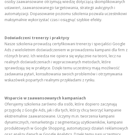
osoby zaawansowane otrzymują wiedzę dotyczącą skomplikowanych
ustawień, zaawansowanego targetowania, strategii aukcyjnych i
automatyzacji. Dopasowanie poziomu szkolenia pozwala uczestnikowi
maksymalnie wykorzystać czas i osiągnąć szybkie efekty.
Doświadczeni trenerzy i praktycy
Nasze szkolenia prowadzą certyfikowani trenerzy i specjaliści Google
Ads z wieloletnim doświadczeniem w prowadzeniu kampanii dla firm z
różnych branż. Ich wiedza nie opiera się wyłącznie na teorii, lecz na
realnych doświadczeniach i wypracowanych metodach, które
sprawdzają się w praktyce. Dzięki temu uczestnicy mają możliwość
zadawania pytań, konsultowania swoich problemów i otrzymywania
wskazówek popartych realnymi przykładami z rynku.
Wsparcie w zaawansowanych kampaniach
Oferujemy szkolenia zarówno dla osób, które dopiero zaczynają
przygodę z Google Ads, jak i dla tych, którzy chcą tworzyć kampanie
ekstremalnie zaawansowane. Uczymy m.in. tworzenia kampanii
dynamicznych, remarketingu z segmentacją użytkowników, kampanii
produktowych w Google Shopping, automatyzacji działań reklamowych
oraz analizy danych w Google Analytics. Dzięki temu nasi uczestnicy