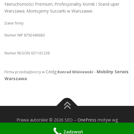
Nieruchomości Premium
Profesjonalny Komik i Stand-uper
,
Warszawa
Montujemy Suszarki w Warszawie
,
.
Dane firmy:
Numer NIP 8792446683
Numer REGON 021161238
Ceidg
Mobilny Serwis
Firma przedsiębiorcy w
Konrad Wiśniewski -
Warszawa
Prawa autorskie © 2026 SEO
–
OnePress
motyw wg
FameThemes
Zadzwoń