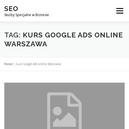
Przejdź
SEO
do
Menu
treści
Służby Specjalne w Biznesie
AGENCJA SEO
CO ZYSKUJESZ ?
TAG:
KURS GOOGLE ADS ONLINE
WARSZAWA
DLACZEGO WARTO?
KURSY
BLOG
SKLEP
Home
»
kurs Google Ads online Warszawa
KONTAKT