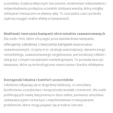
uczestnika. Dzięki praktycznym ćwiczeniom, konkretnym wskazówkom i
indywidualnemu podejściu uczestnik zdobywa wiedzę, którą mógłby
zdobywać miesiącami na własną rękę. To oszczędza czas i pozwala
szybciej osiągać realne efekty w kampaniach.
Możliwość tworzenia kampanii ekstremalnie zaawansowanych
Dla osób i firm, które chcą wyjść poza standardowe kampanie,
oferujemy szkolenia z tworzenia kampanii
ekstremalnie
zaawansowanych. Uczymy m.in. strategii automatyzacji, dynamicznego
remarketingu, zaawansowanego targetowania, personalizacji reklam i
integracji z innymi narzędziami marketingowymi. To pozwala tworzyć
kampanie, które są technologicznie nowoczesne i bardzo efektywne.
Dostępność lokalna i komfort uczestników
Szkolenia odbywają się w dogodnej lokalizacji, co umożliwia
komfortowe uczestnictwo i bezpośredni kontakt z trenerem. Dla osób
preferujących naukę stacjonarną to duża zaleta, ponieważ umożliwia
zadawanie pytań na bieżąco i natychmiastowe rozwiązywanie
problemów, które mogą pojawić się w trakcie ćwiczeń.