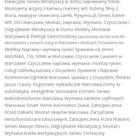
indukcyjne
Serwis klimatyzacji w domu
naprawiamy fotele
,
,
,
Montujemy wizjery z kamerą i kamery wifi
Robimy filmy z
,
drona
Awaryjnie otwieramy zamki
Flyxpress.pl
Serwis Kamer
,
,
,
Wifi
SEO Warszawa
Montaż, Naprawa, Wymiana, Czyszczenie i
,
,
Odgrzybianie Klimatyzacji w Domu
Mobilny Mechanik
,
Warszawa & Elektryk Samochodowy
zapraszamy serdecznie do
skorzystania z naszych usług w Warszawie i okolicach. Posiadamy też
Mobilną Naprawę i wymianę rynien
Spawanie na zimno
,
MIG/MAG, TIG, MMA w Warszawie
Czyszczenie Laserem w
,
Warszawie
Czyszczenie naprawa, wymiana i montaż rynien
.
,
Usługi szlifierką kątową z Dojazdem
Spawanie i Naprawa
,
Kontenerów
Ogrodnik Warszawa
Spawacz z Dojazdem
Montaż
,
,
Jacuzi i Sauny
Pogotowie Hydrauliczne Warszawa
Domy AI -
.
Automatyka, Inteligentne Sterowanie Domem
Serwis
.
wideodomofonów Warszawa
Wymiana zamków szyfrowych
,
Warszawa
Smart Home Automation Dubai
Zabezpieczenia
.
.
Przed Dzikami
Montaż okapów Warszawa
Zarządzanie
,
.
nieruchomościami luksusowymi
Zabezpieczenia Przed Ptakami
,
,
Serwis Maszyn Fitness
Odgrzybianie Klimatyzacji
Montaż i
,
,
Wymiana kratek wentylacyjnych
Serwis Techniczny
,