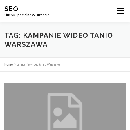
Przejdź
SEO
do
Menu
treści
Służby Specjalne w Biznesie
AGENCJA SEO
CO ZYSKUJESZ ?
TAG:
KAMPANIE WIDEO TANIO
WARSZAWA
DLACZEGO WARTO?
KURSY
BLOG
SKLEP
Home
»
kampanie wideo tanio Warszawa
KONTAKT