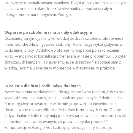
precyzyjne optymalizowanie wyników. Dzięki temu szkolenia są nie tylko
nauką tworzenia reklam, lecz również nauką zarządzania całym
ekosystemem marketingowym Google.
Wsparcie po szkoleniu i materiały edukacyjne
Uczestnicy otrzymują nie tylko wiedzę podczas szkolenia, ale również
materiały, checklisty i gotowe szablony, które mogą wykorzystywać w
codziennej pracy. Dodatkowo oferujemy wsparcie po zakończeniu
kursu — możliwość konsultacji z trenerem w razie problemów lub pytań
dotyczących kampanii. To gwarantuje, że uczestnik nie zostaje sam z
wiedzą, lecz ma wsparcie w momencie wdrażania jej w praktyce.
Szkolenia dla firm i osób indywidualnych
Nasze szkolenia są elastyczne i dostępne zarówno dla firm, które chcą
wyszkolić swoje zespoły, jak i dla osób indywidualnych. Szkolenia dla
firm mogą być prowadzone w formie grupowej lub indywidualnej,
dostosowane do specyfiki branży i celów biznesowych firmy. Osoby
indywidualne z kolei otrzymują pełne wsparcie w nauce od podstaw lub
na poziomie zaawansowanym, co pozwala szybko podnieść
kompetencje w Google Ads i zdobyć przewagę na rynku pracy.