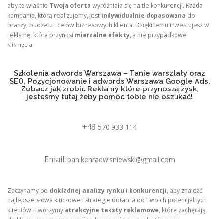
aby to właśnie
Twoja oferta
wyróżniała się na tle konkurencji. Każda
kampania, którą realizujemy, jest
indywidualnie dopasowana
do
branży, budżetu i celów biznesowych klienta. Dzięki temu inwestujesz w
reklamę, która przynosi
mierzalne efekty
, a nie przypadkowe
kliknięcia.
Szkolenia adwords Warszawa – Tanie warsztaty oraz
SEO, Pozycjonowanie i adwords Warszawa Google Ads,
Zobacz jak zrobic Reklamy które przynoszą zysk,
jesteśmy tutaj żeby pomóc tobie nie oszukać!
+48
570 933 114
Email:
pan.konradwisniewski@gmail.com
Zaczynamy od
dokładnej analizy rynku i konkurencji
, aby znaleźć
najlepsze słowa kluczowe i strategie dotarcia do Twoich potencjalnych
klientów. Tworzymy
atrakcyjne teksty reklamowe
, które zachęcają