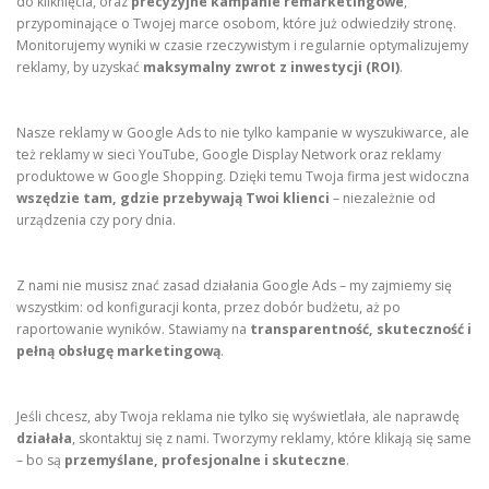
do kliknięcia, oraz
precyzyjne kampanie remarketingowe
,
przypominające o Twojej marce osobom, które już odwiedziły stronę.
Monitorujemy wyniki w czasie rzeczywistym i regularnie optymalizujemy
reklamy, by uzyskać
maksymalny zwrot z inwestycji (ROI)
.
Nasze reklamy w Google Ads to nie tylko kampanie w wyszukiwarce, ale
też reklamy w sieci YouTube, Google Display Network oraz reklamy
produktowe w Google Shopping. Dzięki temu Twoja firma jest widoczna
wszędzie tam, gdzie przebywają Twoi klienci
– niezależnie od
urządzenia czy pory dnia.
Z nami nie musisz znać zasad działania Google Ads – my zajmiemy się
wszystkim: od konfiguracji konta, przez dobór budżetu, aż po
raportowanie wyników. Stawiamy na
transparentność, skuteczność i
pełną obsługę marketingową
.
Jeśli chcesz, aby Twoja reklama nie tylko się wyświetlała, ale naprawdę
działała
, skontaktuj się z nami. Tworzymy reklamy, które klikają się same
– bo są
przemyślane, profesjonalne i skuteczne
.