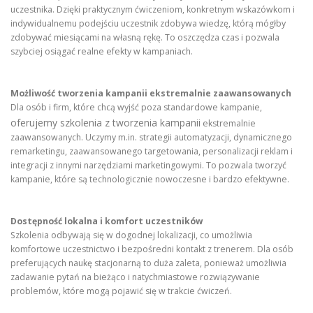
uczestnika. Dzięki praktycznym ćwiczeniom, konkretnym wskazówkom i
indywidualnemu podejściu uczestnik zdobywa wiedzę, którą mógłby
zdobywać miesiącami na własną rękę. To oszczędza czas i pozwala
szybciej osiągać realne efekty w kampaniach.
Możliwość tworzenia kampanii ekstremalnie zaawansowanych
Dla osób i firm, które chcą wyjść poza standardowe kampanie,
oferujemy szkolenia z tworzenia kampanii
ekstremalnie
zaawansowanych. Uczymy m.in. strategii automatyzacji, dynamicznego
remarketingu, zaawansowanego targetowania, personalizacji reklam i
integracji z innymi narzędziami marketingowymi. To pozwala tworzyć
kampanie, które są technologicznie nowoczesne i bardzo efektywne.
Dostępność lokalna i komfort uczestników
Szkolenia odbywają się w dogodnej lokalizacji, co umożliwia
komfortowe uczestnictwo i bezpośredni kontakt z trenerem. Dla osób
preferujących naukę stacjonarną to duża zaleta, ponieważ umożliwia
zadawanie pytań na bieżąco i natychmiastowe rozwiązywanie
problemów, które mogą pojawić się w trakcie ćwiczeń.