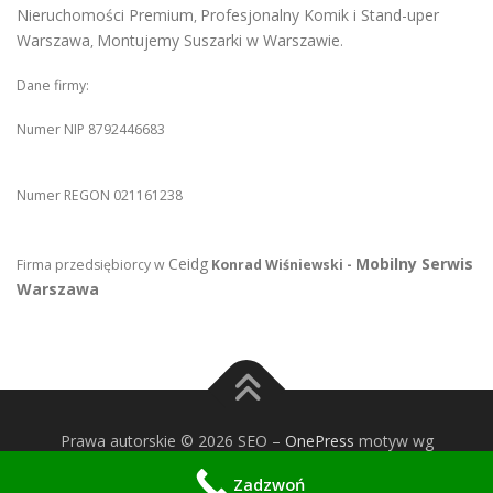
Nieruchomości Premium
Profesjonalny Komik i Stand-uper
,
Warszawa
Montujemy Suszarki w Warszawie
,
.
Dane firmy:
Numer NIP 8792446683
Numer REGON 021161238
Ceidg
Mobilny Serwis
Firma przedsiębiorcy w
Konrad Wiśniewski -
Warszawa
Prawa autorskie © 2026 SEO
–
OnePress
motyw wg
FameThemes
Zadzwoń