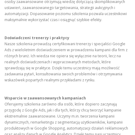
osoby zaawansowane otrzymują wiedzę dotyczącą skomplikowanych
ustawień, zaawansowanego targetowania, strategii aukcyjnych i
automatyzacji. Dopasowanie poziomu szkolenia pozwala uczestnikowi
maksymalnie wykorzystać czas i osiągnąć szybkie efekty.
Doświadczeni trenerzy i praktycy
Nasze szkolenia prowadzą certyfikowani trenerzy i specjaliści Google
Ads z wieloletnim doświadczeniem w prowadzeniu kampanii dla firm z
różnych branż. Ich wiedza nie opiera się wyłącznie na teorii, lecz na
realnych doświadczeniach i wypracowanych metodach, które
sprawdzają się w praktyce. Dzięki temu uczestnicy mają możliwość
zadawania pytań, konsultowania swoich problemów i otrzymywania
wskazówek popartych realnymi przykładami z rynku.
Wsparcie w zaawansowanych kampaniach
Oferujemy szkolenia zarówno dla osób, które dopiero zaczynają
przygodę z Google Ads, jak i dla tych, którzy chcą tworzyć kampanie
ekstremalnie zaawansowane. Uczymy m.in. tworzenia kampanii
dynamicznych, remarketingu z segmentacją użytkowników, kampanii
produktowych w Google Shopping, automatyzacji działań reklamowych
oraz analizy danych w Google Analytics. Dzięki temu nasi uczestnicy