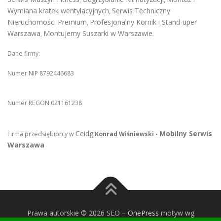
Wymiana kratek wentylacyjnych
Serwis Techniczny
,
Nieruchomości Premium
Profesjonalny Komik i Stand-uper
,
Warszawa
Montujemy Suszarki w Warszawie
,
.
Dane firmy:
Numer NIP 8792446683
Numer REGON 021161238
Ceidg
Mobilny Serwis
Firma przedsiębiorcy w
Konrad Wiśniewski -
Warszawa
Prawa autorskie © 2026 SEO
–
OnePress
motyw wg