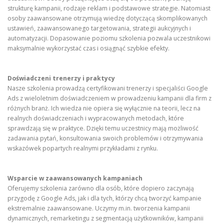
strukturę kampanii, rodzaje reklam i podstawowe strategie. Natomiast
osoby zaawansowane otrzymują wiedzę dotyczącą skomplikowanych
ustawień, zaawansowanego targetowania, strategii aukcyjnych i
automatyzacji. Dopasowanie poziomu szkolenia pozwala uczestnikowi
maksymalnie wykorzystać czas i osiągnąć szybkie efekty.
Doświadczeni trenerzy i praktycy
Nasze szkolenia prowadzą certyfikowani trenerzy i specjaliści Google
Ads z wieloletnim doświadczeniem w prowadzeniu kampanii dla firm z
różnych branż. Ich wiedza nie opiera się wyłącznie na teorii, lecz na
realnych doświadczeniach i wypracowanych metodach, które
sprawdzają się w praktyce. Dzięki temu uczestnicy mają możliwość
zadawania pytań, konsultowania swoich problemów i otrzymywania
wskazówek popartych realnymi przykładami z rynku.
Wsparcie w zaawansowanych kampaniach
Oferujemy szkolenia zarówno dla osób, które dopiero zaczynają
przygodę z Google Ads, jak i dla tych, którzy chcą tworzyć kampanie
ekstremalnie zaawansowane. Uczymy m.in. tworzenia kampanii
dynamicznych, remarketingu z segmentacją użytkowników, kampanii