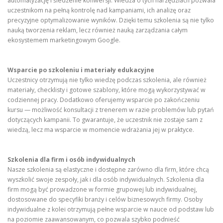
automatyzację i śledzenie konwersji. Wiedza o tych narzędziach pozwala
uczestnikom na pełną kontrolę nad kampaniami, ich analizę oraz
precyzyjne optymalizowanie wyników. Dzięki temu szkolenia są nie tylko
nauką tworzenia reklam, lecz również nauką zarządzania całym
ekosystemem marketingowym Google.
Wsparcie po szkoleniu i materiały edukacyjne
Uczestnicy otrzymują nie tylko wiedzę podczas szkolenia, ale również
materiały, checklisty i gotowe szablony, które mogą wykorzystywać w
codziennej pracy. Dodatkowo oferujemy wsparcie po zakończeniu
kursu — możliwość konsultacji z trenerem w razie problemów lub pytań
dotyczących kampanii. To gwarantuje, że uczestnik nie zostaje sam z
wiedzą, lecz ma wsparcie w momencie wdrażania jej w praktyce.
Szkolenia dla firm i osób indywidualnych
Nasze szkolenia są elastyczne i dostępne zarówno dla firm, które chcą
wyszkolić swoje zespoły, jak i dla osób indywidualnych. Szkolenia dla
firm mogą być prowadzone w formie grupowej lub indywidualnej,
dostosowane do specyfiki branży i celów biznesowych firmy. Osoby
indywidualne z kolei otrzymują pełne wsparcie w nauce od podstaw lub
na poziomie zaawansowanym, co pozwala szybko podnieść