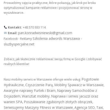
Prowadzimy zajęcia praktyczne, które pokazują, jak krok po kroku
optymalizować kampanie reklamowe i pozycjonować stronę w
wyszukiwarce.
Kontakt:
+48 570 933 114
pan.konradwisniewski@gmail.com
Email:
Szkolenia adwords Warszawa -
Facebook - Reklamy
sluzbyspecjalne.net
Zobacz, jak skutecznie reklamować swoją firmę w Google i zdobywać
realnych klientów!
Pogotowie
Nasz mobilny serwis w Warszawie oferuje wiele usług:
Hydrauliczne
Czyszczenie Parą
Mobilny Spawacz w Warszawie
,
,
,
Awaryjne naprawy Furtek i Bram
Naprawy Samochodów z
,
Dojazdem
Warsztat mobilny
Naprawa i serwis jacuzzi oraz
,
,
wanien SPA
Poszukiwanie zgubionych złotych obrączek
,
,
Serwisujemy Maszyny Fitness w Warszawie
Agencja SEO
Taxi
,
,
,