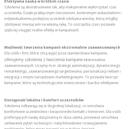
Efektywna nauka w krótkim czasie
Szkolenia są skonstruowane tak, aby maksymalnie wykorzystać czas
uczestnika. Dzięki praktycznym ćwiczeniom, konkretnym wskazówkom i
indywidualnemu podejściu uczestnik zdobywa wiedzę, którą mógłby
zdobywać miesiącami na własną rękę. To oszczędza czas i pozwala
szybciej osiągać realne efekty w kampaniach.
Możliwość tworzenia kampanii ekstremalnie zaawansowanych
Dla osób i firm, które chcą wyjść poza standardowe kampanie,
oferujemy szkolenia z tworzenia kampanii
ekstremalnie
zaawansowanych. Uczymy m.in. strategii automatyzacji, dynamicznego
remarketingu, zaawansowanego targetowania, personalizacji reklam i
integracji z innymi narzędziami marketingowymi. To pozwala tworzyć
kampanie, które są technologicznie nowoczesne i bardzo efektywne.
Dostępność lokalna i komfort uczestników
Szkolenia odbywają się w dogodnej lokalizacji, co umożliwia
komfortowe uczestnictwo i bezpośredni kontakt z trenerem. Dla osób
preferujących naukę stacjonarną to duża zaleta, ponieważ umożliwia
zadawanie pytań na bieżąco i natychmiastowe rozwiązywanie
problemów, które mogą pojawić się w trakcie ćwiczeń.