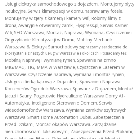
Usługi elektryka samochodowego z dojazdem
,
Montujemy płyty
indukcyjne
Serwis klimatyzacji w domu
naprawiamy fotele
,
,
,
Montujemy wizjery z kamerą i kamery wifi
Robimy filmy z
,
drona
Awaryjnie otwieramy zamki
Flyxpress.pl
Serwis Kamer
,
,
,
Wifi
SEO Warszawa
Montaż, Naprawa, Wymiana, Czyszczenie i
,
,
Odgrzybianie Klimatyzacji w Domu
Mobilny Mechanik
,
Warszawa & Elektryk Samochodowy
zapraszamy serdecznie do
skorzystania z naszych usług w Warszawie i okolicach. Posiadamy też
Mobilną Naprawę i wymianę rynien
Spawanie na zimno
,
MIG/MAG, TIG, MMA w Warszawie
Czyszczenie Laserem w
,
Warszawie
Czyszczenie naprawa, wymiana i montaż rynien
.
,
Usługi szlifierką kątową z Dojazdem
Spawanie i Naprawa
,
Kontenerów
Ogrodnik Warszawa
Spawacz z Dojazdem
Montaż
,
,
Jacuzi i Sauny
Pogotowie Hydrauliczne Warszawa
Domy AI -
.
Automatyka, Inteligentne Sterowanie Domem
Serwis
.
wideodomofonów Warszawa
Wymiana zamków szyfrowych
,
Warszawa
Smart Home Automation Dubai
Zabezpieczenia
.
.
Przed Dzikami
Montaż okapów Warszawa
Zarządzanie
,
.
nieruchomościami luksusowymi
Zabezpieczenia Przed Ptakami
,
,
Serwis Maszyn Fitness
Odgrzybianie Klimatyzacji
Montaż i
,
,