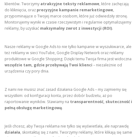
klientów. Tworzymy
atrakcyjne teksty reklamowe
, które zachęcają
do kliknięcia, oraz
precyzyjne kampanie remarketingowe
,
przypominające o Twojej marce osobom, które już odwiedziły stronę.
Monitorujemy wyniki w czasie rzeczywistym i regularnie optymalizujemy
reklamy, by uzyskać
maksymalny zwrot z inwestycji (ROI)
.
Nasze reklamy w Google Ads to nie tylko kampanie w wyszukiwarce, ale
też reklamy w sieci YouTube, Google Display Network oraz reklamy
produktowe w Google Shopping. Dzięki temu Twoja firma jest widoczna
wszędzie tam, gdzie przebywają Twoi klienci
– niezależnie od
urządzenia czy pory dnia.
Z nami nie musisz znać zasad działania Google Ads – my zajmiemy się
wszystkim: od konfiguracji konta, przez dobór budżetu, aż po
raportowanie wyników. Stawiamy na
transparentność, skuteczność i
pełną obsługę marketingową
.
Jeśli chcesz, aby Twoja reklama nie tylko się wyświetlała, ale naprawdę
działała
, skontaktuj się z nami. Tworzymy reklamy, które klikają się same