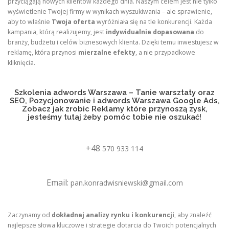
przyciągają nowych klientów każdego dnia. Naszym celem jest nie tylko
wyświetlenie Twojej firmy w wynikach wyszukiwania – ale sprawienie,
aby to właśnie
Twoja oferta
wyróżniała się na tle konkurencji. Każda
kampania, którą realizujemy, jest
indywidualnie dopasowana
do
branży, budżetu i celów biznesowych klienta. Dzięki temu inwestujesz w
reklamę, która przynosi
mierzalne efekty
, a nie przypadkowe
kliknięcia.
Szkolenia adwords Warszawa – Tanie warsztaty oraz
SEO, Pozycjonowanie i adwords Warszawa Google Ads,
Zobacz jak zrobic Reklamy które przynoszą zysk,
jesteśmy tutaj żeby pomóc tobie nie oszukać!
+48
570 933 114
Email:
pan.konradwisniewski@gmail.com
Zaczynamy od
dokładnej analizy rynku i konkurencji
, aby znaleźć
najlepsze słowa kluczowe i strategie dotarcia do Twoich potencjalnych