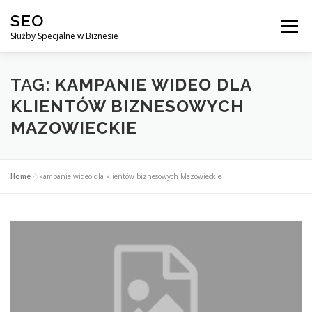
Przejdź
SEO
do
Menu
treści
Służby Specjalne w Biznesie
AGENCJA SEO
CO ZYSKUJESZ ?
TAG:
KAMPANIE WIDEO DLA
KLIENTÓW BIZNESOWYCH
MAZOWIECKIE
DLACZEGO WARTO?
KURSY
BLOG
SKLEP
Home
»
kampanie wideo dla klientów biznesowych Mazowieckie
KONTAKT