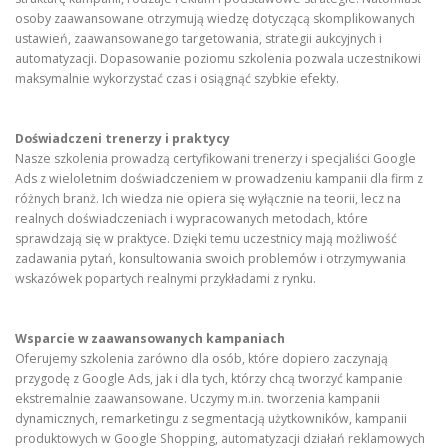
osoby zaawansowane otrzymują wiedzę dotyczącą skomplikowanych
ustawień, zaawansowanego targetowania, strategii aukcyjnych i
automatyzacji. Dopasowanie poziomu szkolenia pozwala uczestnikowi
maksymalnie wykorzystać czas i osiągnąć szybkie efekty.
Doświadczeni trenerzy i praktycy
Nasze szkolenia prowadzą certyfikowani trenerzy i specjaliści Google
Ads z wieloletnim doświadczeniem w prowadzeniu kampanii dla firm z
różnych branż. Ich wiedza nie opiera się wyłącznie na teorii, lecz na
realnych doświadczeniach i wypracowanych metodach, które
sprawdzają się w praktyce. Dzięki temu uczestnicy mają możliwość
zadawania pytań, konsultowania swoich problemów i otrzymywania
wskazówek popartych realnymi przykładami z rynku.
Wsparcie w zaawansowanych kampaniach
Oferujemy szkolenia zarówno dla osób, które dopiero zaczynają
przygodę z Google Ads, jak i dla tych, którzy chcą tworzyć kampanie
ekstremalnie zaawansowane. Uczymy m.in. tworzenia kampanii
dynamicznych, remarketingu z segmentacją użytkowników, kampanii
produktowych w Google Shopping, automatyzacji działań reklamowych