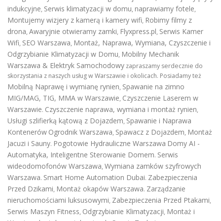
indukcyjne
Serwis klimatyzacji w domu
naprawiamy fotele
,
,
,
Montujemy wizjery z kamerą i kamery wifi
Robimy filmy z
,
drona
Awaryjnie otwieramy zamki
Flyxpress.pl
Serwis Kamer
,
,
,
Wifi
SEO Warszawa
Montaż, Naprawa, Wymiana, Czyszczenie i
,
,
Odgrzybianie Klimatyzacji w Domu
Mobilny Mechanik
,
Warszawa & Elektryk Samochodowy
zapraszamy serdecznie do
skorzystania z naszych usług w Warszawie i okolicach. Posiadamy też
Mobilną Naprawę i wymianę rynien
Spawanie na zimno
,
MIG/MAG, TIG, MMA w Warszawie
Czyszczenie Laserem w
,
Warszawie
Czyszczenie naprawa, wymiana i montaż rynien
.
,
Usługi szlifierką kątową z Dojazdem
Spawanie i Naprawa
,
Kontenerów
Ogrodnik Warszawa
Spawacz z Dojazdem
Montaż
,
,
Jacuzi i Sauny
Pogotowie Hydrauliczne Warszawa
Domy AI -
.
Automatyka, Inteligentne Sterowanie Domem
Serwis
.
wideodomofonów Warszawa
Wymiana zamków szyfrowych
,
Warszawa
Smart Home Automation Dubai
Zabezpieczenia
.
.
Przed Dzikami
Montaż okapów Warszawa
Zarządzanie
,
.
nieruchomościami luksusowymi
Zabezpieczenia Przed Ptakami
,
,
Serwis Maszyn Fitness
Odgrzybianie Klimatyzacji
Montaż i
,
,