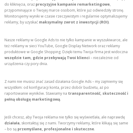
do kliknięcia, oraz
precyzyjne kampanie remarketingowe
,
przypominające o Twojej marce osobom, które już odwiedziły stronę.
Monitorujemy wyniki w czasie rzeczywistym i regularnie optymalizujemy
reklamy, by uzyskać
maksymalny zwrot z inwestycji (ROI)
.
Nasze reklamy w Google Ads to nie tylko kampanie w wyszukiwarce, ale
też reklamy w sieci YouTube, Google Display Network oraz reklamy
produktowe w Google Shopping. Dzięki temu Twoja firma jest widoczna
wszędzie tam, gdzie przebywają Twoi klienci
– niezależnie od
urządzenia czy pory dnia.
Z nami nie musisz znać zasad działania Google Ads – my zajmiemy się
wszystkim: od konfiguracji konta, przez dobór budżetu, aż po
raportowanie wyników. Stawiamy na
transparentność, skuteczność i
pełną obsługę marketingową
.
Jeśli chcesz, aby Twoja reklama nie tylko się wyświetlała, ale naprawdę
działała
, skontaktuj się z nami. Tworzymy reklamy, które klikają się same
– bo są
przemyślane, profesjonalne i skuteczne
.