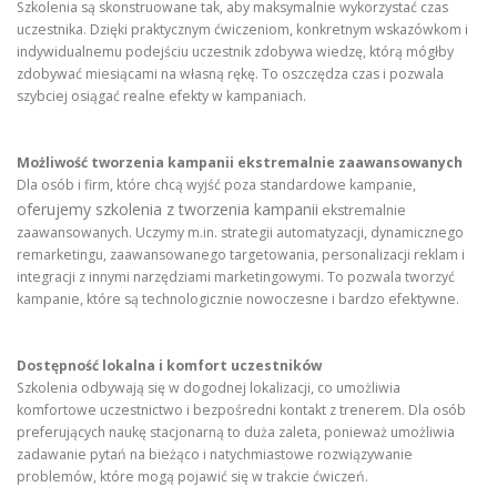
Szkolenia są skonstruowane tak, aby maksymalnie wykorzystać czas
uczestnika. Dzięki praktycznym ćwiczeniom, konkretnym wskazówkom i
indywidualnemu podejściu uczestnik zdobywa wiedzę, którą mógłby
zdobywać miesiącami na własną rękę. To oszczędza czas i pozwala
szybciej osiągać realne efekty w kampaniach.
Możliwość tworzenia kampanii ekstremalnie zaawansowanych
Dla osób i firm, które chcą wyjść poza standardowe kampanie,
oferujemy szkolenia z tworzenia kampanii
ekstremalnie
zaawansowanych. Uczymy m.in. strategii automatyzacji, dynamicznego
remarketingu, zaawansowanego targetowania, personalizacji reklam i
integracji z innymi narzędziami marketingowymi. To pozwala tworzyć
kampanie, które są technologicznie nowoczesne i bardzo efektywne.
Dostępność lokalna i komfort uczestników
Szkolenia odbywają się w dogodnej lokalizacji, co umożliwia
komfortowe uczestnictwo i bezpośredni kontakt z trenerem. Dla osób
preferujących naukę stacjonarną to duża zaleta, ponieważ umożliwia
zadawanie pytań na bieżąco i natychmiastowe rozwiązywanie
problemów, które mogą pojawić się w trakcie ćwiczeń.