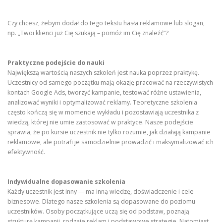
Czy chcesz, żebym dodał do tego tekstu hasła reklamowe lub slogan,
np. „Twoi klienci już Cię szukają – pomóż im Cię znaleźć”?
Praktyczne podejście do nauki
Największą wartością naszych szkoleń jest nauka poprzez praktykę.
Uczestnicy od samego początku mają okazję pracować na rzeczywistych
kontach Google Ads, tworzyć kampanie, testować różne ustawienia,
analizować wyniki i optymalizować reklamy. Teoretyczne szkolenia
często kończą się w momencie wykładu i pozostawiają uczestnika z
wiedzą, której nie umie zastosować w praktyce. Nasze podejście
sprawia, że po kursie uczestnik nie tylko rozumie, jak działają kampanie
reklamowe, ale potrafi je samodzielnie prowadzić i maksymalizować ich
efektywność.
Indywidualne dopasowanie szkolenia
Każdy uczestnik jest inny — ma inną wiedzę, doświadczenie i cele
biznesowe. Dlatego nasze szkolenia są dopasowane do poziomu
uczestników. Osoby początkujące uczą się od podstaw, poznają
strukturę kampanii, rodzaje reklam i podstawowe strategie. Natomiast