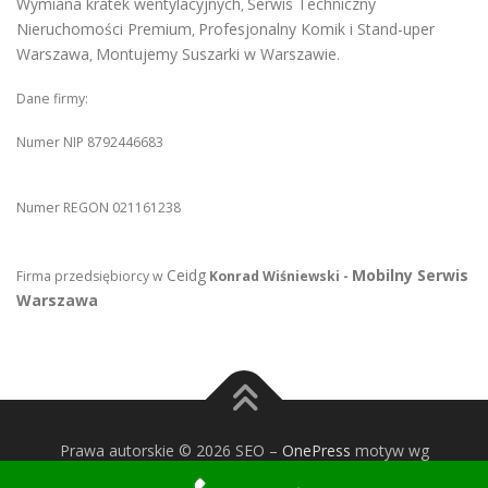
Wymiana kratek wentylacyjnych
Serwis Techniczny
,
Nieruchomości Premium
Profesjonalny Komik i Stand-uper
,
Warszawa
Montujemy Suszarki w Warszawie
,
.
Dane firmy:
Numer NIP 8792446683
Numer REGON 021161238
Ceidg
Mobilny Serwis
Firma przedsiębiorcy w
Konrad Wiśniewski -
Warszawa
Prawa autorskie © 2026 SEO
–
OnePress
motyw wg
FameThemes