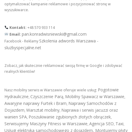
optymalizować kampanie reklamowe i pozycjonować stronę w
wyszukiwarce.
Kontakt:
+48 570 933 114
pan.konradwisniewski@gmail.com
Email:
Szkolenia adwords Warszawa -
Facebook - Reklamy
sluzbyspecjalne.net
Zobacz, jak skutecznie reklamować swoją firmę w Google i zdobywać
realnych klientów!
Pogotowie
Nasz mobilny serwis w Warszawie oferuje wiele usług:
Hydrauliczne
Czyszczenie Parą
Mobilny Spawacz w Warszawie
,
,
,
Awaryjne naprawy Furtek i Bram
Naprawy Samochodów z
,
Dojazdem
Warsztat mobilny
Naprawa i serwis jacuzzi oraz
,
,
wanien SPA
Poszukiwanie zgubionych złotych obrączek
,
,
Serwisujemy Maszyny Fitness w Warszawie
Agencja SEO
Taxi
,
,
,
Usługi elektryka samochodowego z dojazdem
,
Montujemy płyty