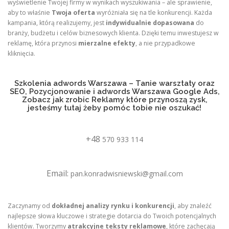
wyświetlenie Twojej firmy w wynikach wyszukiwania – ale sprawienie,
aby to właśnie
Twoja oferta
wyróżniała się na tle konkurencji. Każda
kampania, którą realizujemy, jest
indywidualnie dopasowana
do
branży, budżetu i celów biznesowych klienta. Dzięki temu inwestujesz w
reklamę, która przynosi
mierzalne efekty
, a nie przypadkowe
kliknięcia.
Szkolenia adwords Warszawa – Tanie warsztaty oraz
SEO, Pozycjonowanie i adwords Warszawa Google Ads,
Zobacz jak zrobic Reklamy które przynoszą zysk,
jesteśmy tutaj żeby pomóc tobie nie oszukać!
+48
570 933 114
Email:
pan.konradwisniewski@gmail.com
Zaczynamy od
dokładnej analizy rynku i konkurencji
, aby znaleźć
najlepsze słowa kluczowe i strategie dotarcia do Twoich potencjalnych
klientów. Tworzymy
atrakcyjne teksty reklamowe
, które zachęcają