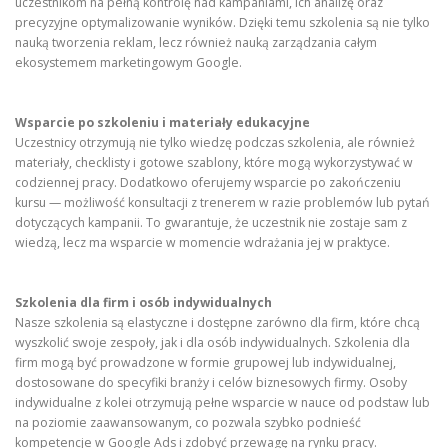
uczestnikom na pełną kontrolę nad kampaniami, ich analizę oraz
precyzyjne optymalizowanie wyników. Dzięki temu szkolenia są nie tylko
nauką tworzenia reklam, lecz również nauką zarządzania całym
ekosystemem marketingowym Google.
Wsparcie po szkoleniu i materiały edukacyjne
Uczestnicy otrzymują nie tylko wiedzę podczas szkolenia, ale również
materiały, checklisty i gotowe szablony, które mogą wykorzystywać w
codziennej pracy. Dodatkowo oferujemy wsparcie po zakończeniu
kursu — możliwość konsultacji z trenerem w razie problemów lub pytań
dotyczących kampanii. To gwarantuje, że uczestnik nie zostaje sam z
wiedzą, lecz ma wsparcie w momencie wdrażania jej w praktyce.
Szkolenia dla firm i osób indywidualnych
Nasze szkolenia są elastyczne i dostępne zarówno dla firm, które chcą
wyszkolić swoje zespoły, jak i dla osób indywidualnych. Szkolenia dla
firm mogą być prowadzone w formie grupowej lub indywidualnej,
dostosowane do specyfiki branży i celów biznesowych firmy. Osoby
indywidualne z kolei otrzymują pełne wsparcie w nauce od podstaw lub
na poziomie zaawansowanym, co pozwala szybko podnieść
kompetencje w Google Ads i zdobyć przewagę na rynku pracy.