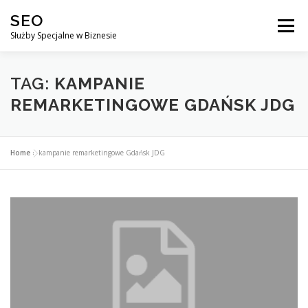
Przejdź
SEO
do
Menu
treści
Służby Specjalne w Biznesie
AGENCJA SEO
CO ZYSKUJESZ ?
TAG:
KAMPANIE
REMARKETINGOWE GDAŃSK JDG
DLACZEGO WARTO?
KURSY
BLOG
SKLEP
Home
»
kampanie remarketingowe Gdańsk JDG
KONTAKT