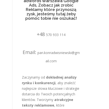
adwords Warszawa Google
Ads, Zobacz jak zrobic
Reklamy które przynoszą
zysk, jesteśmy tutaj żeby
pomóc tobie nie oszukać!
+48
570 933 114
Email:
pan.konradwisniewski@gm
ail.com
Zaczynamy od
dokładnej analizy
rynku i konkurencji
, aby znaleźć
najlepsze słowa kluczowe i strategie
dotarcia do Twoich potencjalnych
klientów. Tworzymy
atrakcyjne
teksty reklamowe
, które