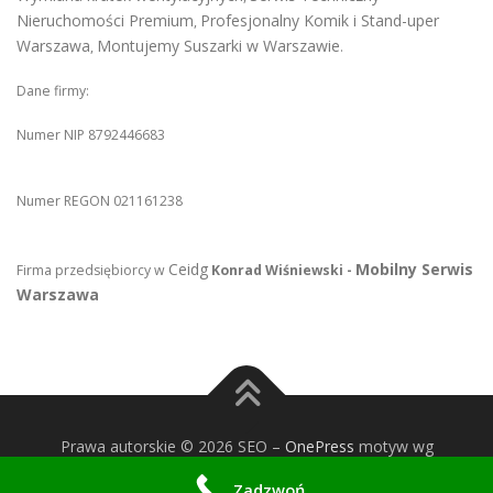
Nieruchomości Premium
Profesjonalny Komik i Stand-uper
,
Warszawa
Montujemy Suszarki w Warszawie
,
.
Dane firmy:
Numer NIP 8792446683
Numer REGON 021161238
Ceidg
Mobilny Serwis
Firma przedsiębiorcy w
Konrad Wiśniewski -
Warszawa
Prawa autorskie © 2026 SEO
–
OnePress
motyw wg
FameThemes
Zadzwoń