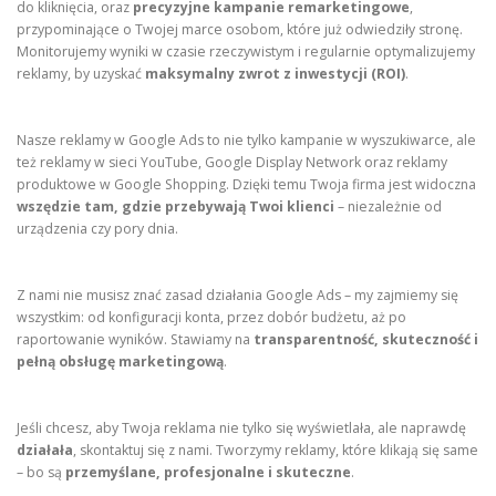
do kliknięcia, oraz
precyzyjne kampanie remarketingowe
,
przypominające o Twojej marce osobom, które już odwiedziły stronę.
Monitorujemy wyniki w czasie rzeczywistym i regularnie optymalizujemy
reklamy, by uzyskać
maksymalny zwrot z inwestycji (ROI)
.
Nasze reklamy w Google Ads to nie tylko kampanie w wyszukiwarce, ale
też reklamy w sieci YouTube, Google Display Network oraz reklamy
produktowe w Google Shopping. Dzięki temu Twoja firma jest widoczna
wszędzie tam, gdzie przebywają Twoi klienci
– niezależnie od
urządzenia czy pory dnia.
Z nami nie musisz znać zasad działania Google Ads – my zajmiemy się
wszystkim: od konfiguracji konta, przez dobór budżetu, aż po
raportowanie wyników. Stawiamy na
transparentność, skuteczność i
pełną obsługę marketingową
.
Jeśli chcesz, aby Twoja reklama nie tylko się wyświetlała, ale naprawdę
działała
, skontaktuj się z nami. Tworzymy reklamy, które klikają się same
– bo są
przemyślane, profesjonalne i skuteczne
.