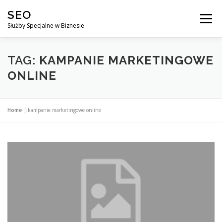
Przejdź
SEO
do
Menu
treści
Służby Specjalne w Biznesie
AGENCJA SEO
CO ZYSKUJESZ ?
TAG:
KAMPANIE MARKETINGOWE
ONLINE
DLACZEGO WARTO?
KURSY
BLOG
SKLEP
Home
»
kampanie marketingowe online
KONTAKT