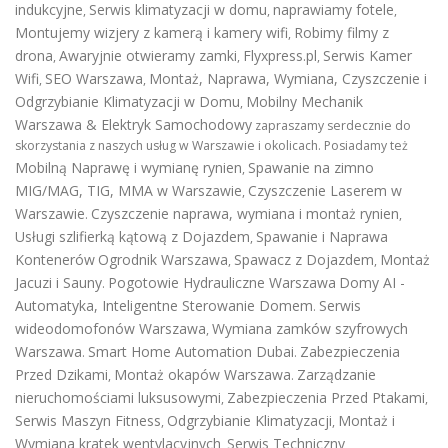
indukcyjne
Serwis klimatyzacji w domu
naprawiamy fotele
,
,
,
Montujemy wizjery z kamerą i kamery wifi
Robimy filmy z
,
drona
Awaryjnie otwieramy zamki
Flyxpress.pl
Serwis Kamer
,
,
,
Wifi
SEO Warszawa
Montaż, Naprawa, Wymiana, Czyszczenie i
,
,
Odgrzybianie Klimatyzacji w Domu
Mobilny Mechanik
,
Warszawa & Elektryk Samochodowy
zapraszamy serdecznie do
skorzystania z naszych usług w Warszawie i okolicach. Posiadamy też
Mobilną Naprawę i wymianę rynien
Spawanie na zimno
,
MIG/MAG, TIG, MMA w Warszawie
Czyszczenie Laserem w
,
Warszawie
Czyszczenie naprawa, wymiana i montaż rynien
.
,
Usługi szlifierką kątową z Dojazdem
Spawanie i Naprawa
,
Kontenerów
Ogrodnik Warszawa
Spawacz z Dojazdem
Montaż
,
,
Jacuzi i Sauny
Pogotowie Hydrauliczne Warszawa
Domy AI -
.
Automatyka, Inteligentne Sterowanie Domem
Serwis
.
wideodomofonów Warszawa
Wymiana zamków szyfrowych
,
Warszawa
Smart Home Automation Dubai
Zabezpieczenia
.
.
Przed Dzikami
Montaż okapów Warszawa
Zarządzanie
,
.
nieruchomościami luksusowymi
Zabezpieczenia Przed Ptakami
,
,
Serwis Maszyn Fitness
Odgrzybianie Klimatyzacji
Montaż i
,
,
Wymiana kratek wentylacyjnych
Serwis Techniczny
,