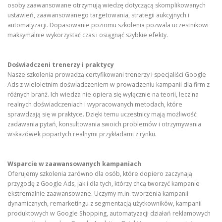
osoby zaawansowane otrzymują wiedzę dotyczącą skomplikowanych
ustawień, zaawansowanego targetowania, strategii aukcyjnych i
automatyzacji. Dopasowanie poziomu szkolenia pozwala uczestnikowi
maksymalnie wykorzystać czas i osiągnąć szybkie efekty.
Doświadczeni trenerzy i praktycy
Nasze szkolenia prowadzą certyfikowani trenerzy i specjaliści Google
Ads z wieloletnim doświadczeniem w prowadzeniu kampanii dla firm z
różnych branż. Ich wiedza nie opiera się wyłącznie na teorii, lecz na
realnych doświadczeniach i wypracowanych metodach, które
sprawdzają się w praktyce. Dzięki temu uczestnicy mają możliwość
zadawania pytań, konsultowania swoich problemów i otrzymywania
wskazówek popartych realnymi przykładami z rynku.
Wsparcie w zaawansowanych kampaniach
Oferujemy szkolenia zarówno dla osób, które dopiero zaczynają
przygodę z Google Ads, jak i dla tych, którzy chcą tworzyć kampanie
ekstremalnie zaawansowane. Uczymy m.in. tworzenia kampanii
dynamicznych, remarketingu z segmentacją użytkowników, kampanii
produktowych w Google Shopping, automatyzacji działań reklamowych