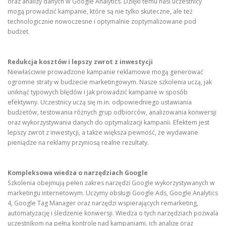
oraz analizy danych w Google Analytics. Dzięki temu nasi uczestnicy
mogą prowadzić kampanie, które są nie tylko skuteczne, ale też
technologicznie nowoczesne i optymalnie zoptymalizowane pod
budżet.
Redukcja kosztów i lepszy zwrot z inwestycji
Niewłaściwie prowadzone kampanie reklamowe mogą generować
ogromne straty w budżecie marketingowym. Nasze szkolenia uczą, jak
uniknąć typowych błędów i jak prowadzić kampanie w sposób
efektywny. Uczestnicy uczą się m.in. odpowiedniego ustawiania
budżetów, testowania różnych grup odbiorców, analizowania konwersji
oraz wykorzystywania danych do optymalizacji kampanii. Efektem jest
lepszy zwrot z inwestycji, a także większa pewność, że wydawane
pieniądze na reklamy przyniosą realne rezultaty.
Kompleksowa wiedza o narzędziach Google
Szkolenia obejmują pełen zakres narzędzi Google wykorzystywanych w
marketingu internetowym. Uczymy obsługi Google Ads, Google Analytics
4, Google Tag Manager oraz narzędzi wspierających remarketing,
automatyzację i śledzenie konwersji. Wiedza o tych narzędziach pozwala
uczestnikom na pełną kontrolę nad kampaniami, ich analizę oraz