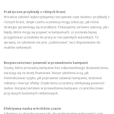
Praktyczne przykłady z różnych branż
W trakcie szkoleń wykorzystujemy rzeczywiste case studies i przykłady z
różnych branż, dzięki czemu uczestnicy mogą zobaczyć, jak różne
strategie sprawdzają się w praktyce. Pokazujemy zarówno sukcesy, jak i
błędy, które mogą się pojawić w kampaniach, co pozwala lepiej
przygotować uczestnika do pracy w rzeczywistych warunkach. To
sprawia, że szkolenie nie jest „szablonowe”, lecz dopasowane do
realiów rynkowych.
Bezpieczeństwo i pewność w prowadzeniu kampanii
Osoby, które prowadzą kampanie bez odpowiedniego doświadczenia,
narażają się na straty finansowe. Nasze szkolenia uczą, jak
minimalizować ryzyko, jak poprawnie ustawiać kampanie, testować
reklamy i mierzyć efekty. Dzięki temu uczestnicy zdobywają pewność
siebie i bezpieczeństwo w prowadzeniu kampanii, co jest kluczowe
przy dużych budżetach reklamowych.
Efektywna nauka w krótkim czasie
Szkolenia są skonstruowane tak, aby maksymalnie wykorzystać czas