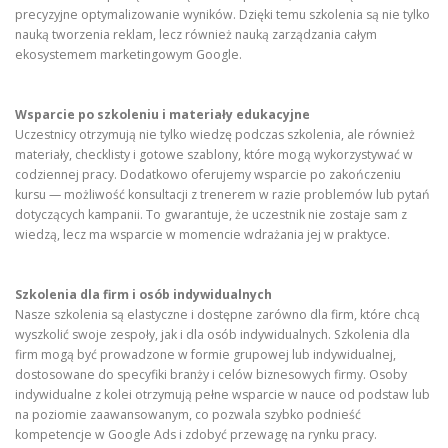
precyzyjne optymalizowanie wyników. Dzięki temu szkolenia są nie tylko
nauką tworzenia reklam, lecz również nauką zarządzania całym
ekosystemem marketingowym Google.
Wsparcie po szkoleniu i materiały edukacyjne
Uczestnicy otrzymują nie tylko wiedzę podczas szkolenia, ale również
materiały, checklisty i gotowe szablony, które mogą wykorzystywać w
codziennej pracy. Dodatkowo oferujemy wsparcie po zakończeniu
kursu — możliwość konsultacji z trenerem w razie problemów lub pytań
dotyczących kampanii. To gwarantuje, że uczestnik nie zostaje sam z
wiedzą, lecz ma wsparcie w momencie wdrażania jej w praktyce.
Szkolenia dla firm i osób indywidualnych
Nasze szkolenia są elastyczne i dostępne zarówno dla firm, które chcą
wyszkolić swoje zespoły, jak i dla osób indywidualnych. Szkolenia dla
firm mogą być prowadzone w formie grupowej lub indywidualnej,
dostosowane do specyfiki branży i celów biznesowych firmy. Osoby
indywidualne z kolei otrzymują pełne wsparcie w nauce od podstaw lub
na poziomie zaawansowanym, co pozwala szybko podnieść
kompetencje w Google Ads i zdobyć przewagę na rynku pracy.