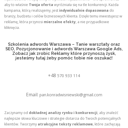
aby to właśnie
Twoja oferta
wyróżniała się na tle konkurencji. Każda
kampania, którą realizujemy, jest
indywidualnie dopasowana
do
branży, budżetu i celów biznesowych klienta. Dzięki temu inwestujesz w
reklamę, która przynosi
mierzalne efekty
, a nie przypadkowe
kliknięcia.
Szkolenia adwords Warszawa – Tanie warsztaty oraz
SEO, Pozycjonowanie i adwords Warszawa Google Ads,
Zobacz jak zrobic Reklamy które przynoszą zysk,
jesteśmy tutaj żeby pomóc tobie nie oszukać!
+48
570 933 114
Email:
pan.konradwisniewski@gmail.com
Zaczynamy od
dokładnej analizy rynku i konkurencji
, aby znaleźć
najlepsze słowa kluczowe i strategie dotarcia do Twoich potencjalnych
klientów. Tworzymy
atrakcyjne teksty reklamowe
, które zachęcają