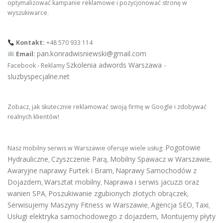
optymalizować kampanie reklamowe i pozycjonować stronę w
wyszukiwarce.
Kontakt:
+48 570 933 114
pan.konradwisniewski@gmail.com
Email:
Szkolenia adwords Warszawa -
Facebook - Reklamy
sluzbyspecjalne.net
Zobacz, jak skutecznie reklamować swoją firmę w Google i zdobywać
realnych klientów!
Pogotowie
Nasz mobilny serwis w Warszawie oferuje wiele usług:
Hydrauliczne
Czyszczenie Parą
Mobilny Spawacz w Warszawie
,
,
,
Awaryjne naprawy Furtek i Bram
Naprawy Samochodów z
,
Dojazdem
Warsztat mobilny
Naprawa i serwis jacuzzi oraz
,
,
wanien SPA
Poszukiwanie zgubionych złotych obrączek
,
,
Serwisujemy Maszyny Fitness w Warszawie
Agencja SEO
Taxi
,
,
,
Usługi elektryka samochodowego z dojazdem
,
Montujemy płyty