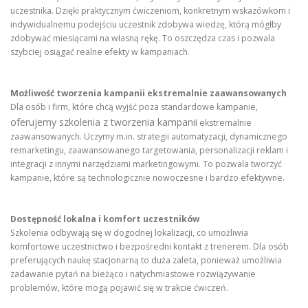
uczestnika. Dzięki praktycznym ćwiczeniom, konkretnym wskazówkom i
indywidualnemu podejściu uczestnik zdobywa wiedzę, którą mógłby
zdobywać miesiącami na własną rękę. To oszczędza czas i pozwala
szybciej osiągać realne efekty w kampaniach.
Możliwość tworzenia kampanii ekstremalnie zaawansowanych
Dla osób i firm, które chcą wyjść poza standardowe kampanie,
oferujemy szkolenia z tworzenia kampanii
ekstremalnie
zaawansowanych. Uczymy m.in. strategii automatyzacji, dynamicznego
remarketingu, zaawansowanego targetowania, personalizacji reklam i
integracji z innymi narzędziami marketingowymi. To pozwala tworzyć
kampanie, które są technologicznie nowoczesne i bardzo efektywne.
Dostępność lokalna i komfort uczestników
Szkolenia odbywają się w dogodnej lokalizacji, co umożliwia
komfortowe uczestnictwo i bezpośredni kontakt z trenerem. Dla osób
preferujących naukę stacjonarną to duża zaleta, ponieważ umożliwia
zadawanie pytań na bieżąco i natychmiastowe rozwiązywanie
problemów, które mogą pojawić się w trakcie ćwiczeń.