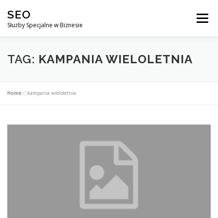
Przejdź
SEO
do
Menu
treści
Służby Specjalne w Biznesie
AGENCJA SEO
CO ZYSKUJESZ ?
TAG:
KAMPANIA WIELOLETNIA
DLACZEGO WARTO?
KURSY
BLOG
SKLEP
Home
»
kampania wieloletnia
KONTAKT