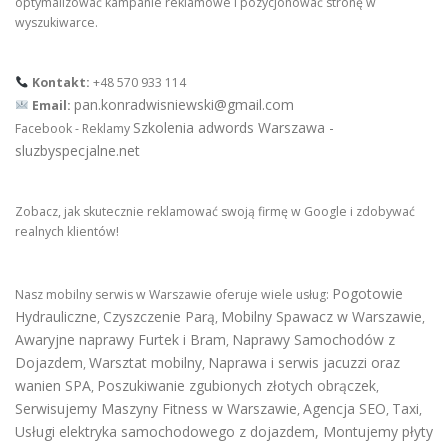
optymalizować kampanie reklamowe i pozycjonować stronę w
wyszukiwarce.
Kontakt:
+48 570 933 114
pan.konradwisniewski@gmail.com
Email:
Szkolenia adwords Warszawa -
Facebook - Reklamy
sluzbyspecjalne.net
Zobacz, jak skutecznie reklamować swoją firmę w Google i zdobywać
realnych klientów!
Pogotowie
Nasz mobilny serwis w Warszawie oferuje wiele usług:
Hydrauliczne
Czyszczenie Parą
Mobilny Spawacz w Warszawie
,
,
,
Awaryjne naprawy Furtek i Bram
Naprawy Samochodów z
,
Dojazdem
Warsztat mobilny
Naprawa i serwis jacuzzi oraz
,
,
wanien SPA
Poszukiwanie zgubionych złotych obrączek
,
,
Serwisujemy Maszyny Fitness w Warszawie
Agencja SEO
Taxi
,
,
,
Usługi elektryka samochodowego z dojazdem
,
Montujemy płyty