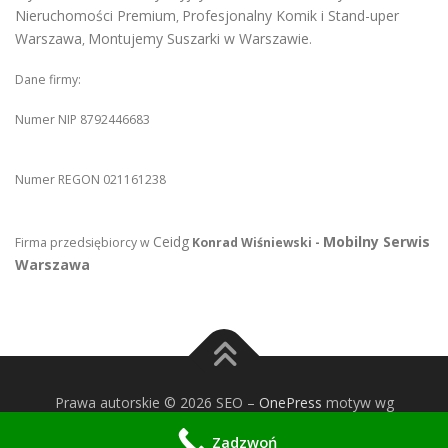
Nieruchomości Premium
Profesjonalny Komik i Stand-uper
,
Warszawa
Montujemy Suszarki w Warszawie
,
.
Dane firmy:
Numer NIP 8792446683
Numer REGON 021161238
Ceidg
Mobilny Serwis
Firma przedsiębiorcy w
Konrad Wiśniewski -
Warszawa
Prawa autorskie © 2026 SEO
–
OnePress
motyw wg
FameThemes
Zadzwoń