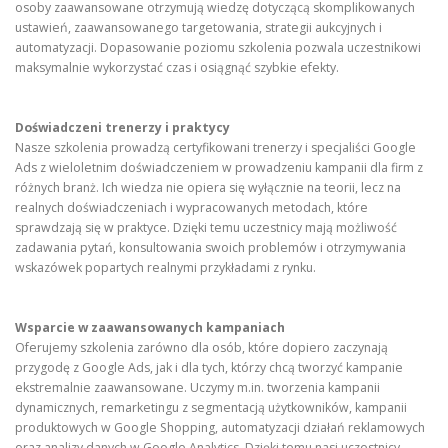
osoby zaawansowane otrzymują wiedzę dotyczącą skomplikowanych
ustawień, zaawansowanego targetowania, strategii aukcyjnych i
automatyzacji. Dopasowanie poziomu szkolenia pozwala uczestnikowi
maksymalnie wykorzystać czas i osiągnąć szybkie efekty.
Doświadczeni trenerzy i praktycy
Nasze szkolenia prowadzą certyfikowani trenerzy i specjaliści Google
Ads z wieloletnim doświadczeniem w prowadzeniu kampanii dla firm z
różnych branż. Ich wiedza nie opiera się wyłącznie na teorii, lecz na
realnych doświadczeniach i wypracowanych metodach, które
sprawdzają się w praktyce. Dzięki temu uczestnicy mają możliwość
zadawania pytań, konsultowania swoich problemów i otrzymywania
wskazówek popartych realnymi przykładami z rynku.
Wsparcie w zaawansowanych kampaniach
Oferujemy szkolenia zarówno dla osób, które dopiero zaczynają
przygodę z Google Ads, jak i dla tych, którzy chcą tworzyć kampanie
ekstremalnie zaawansowane. Uczymy m.in. tworzenia kampanii
dynamicznych, remarketingu z segmentacją użytkowników, kampanii
produktowych w Google Shopping, automatyzacji działań reklamowych
oraz analizy danych w Google Analytics. Dzięki temu nasi uczestnicy