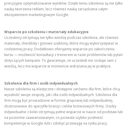
precyzyjne optymalizowanie wyników. Dzięki temu szkolenia są nie tylko
nauką tworzenia reklam, lecz również nauką zarządzania całym
ekosystemem marketingowym Google.
Wsparcie po szkoleniu i materiały edukacyjne
Uczestnicy otrzymują nie tylko wiedzę podczas szkolenia, ale również
materiały, checklisty i gotowe szablony, które mogą wykorzystywać w
codziennej pracy. Dodatkowo oferujemy wsparcie po zakończeniu
kursu — możliwość konsultacji z trenerem w razie problemów lub pytań
dotyczących kampanii. To gwarantuje, że uczestnik nie zostaje sam z
wiedzą, lecz ma wsparcie w momencie wdrażania jej w praktyce.
Szkolenia dla firm i osób indywidualnych
Nasze szkolenia są elastyczne i dostępne zarówno dla firm, które chcą
wyszkolić swoje zespoły, jak i dla osób indywidualnych. Szkolenia dla
firm mogą być prowadzone w formie grupowej lub indywidualnej,
dostosowane do specyfiki branży i celów biznesowych firmy. Osoby
indywidualne z kolei otrzymują pełne wsparcie w nauce od podstaw lub
na poziomie zaawansowanym, co pozwala szybko podnieść
kompetencje w Google Ads i zdobyć przewagę na rynku pracy.