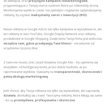
do kliknięcia, oraz
precyzyjne kampanie remarketingowe
,
przypominające o Twojej marce osobom, które już odwiedziły stronę.
Monitorujemy wyniki w czasie rzeczywistym i regularnie optymalizujemy
reklamy, by uzyskać
maksymalny zwrot z inwestycji (ROI)
.
Nasze reklamy w Google Ads to nie tylko kampanie w wyszukiwarce, ale
też reklamy w sieci YouTube, Google Display Network oraz reklamy
produktowe w Google Shopping. Dzięki temu Twoja firma jest widoczna
wszędzie tam, gdzie przebywają Twoi klienci
– niezależnie od
urządzenia czy pory dnia.
Z nami nie musisz znać zasad działania Google Ads – my zajmiemy się
wszystkim: od konfiguracji konta, przez dobór budżetu, aż po
raportowanie wyników. Stawiamy na
transparentność, skuteczność i
pełną obsługę marketingową
.
Jeśli chcesz, aby Twoja reklama nie tylko się wyświetlała, ale naprawdę
działała
, skontaktuj się z nami. Tworzymy reklamy, które klikają się same
– bo są
przemyślane, profesjonalne i skuteczne
.