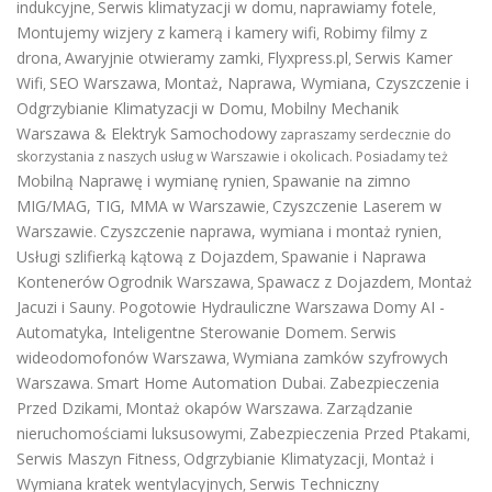
indukcyjne
Serwis klimatyzacji w domu
naprawiamy fotele
,
,
,
Montujemy wizjery z kamerą i kamery wifi
Robimy filmy z
,
drona
Awaryjnie otwieramy zamki
Flyxpress.pl
Serwis Kamer
,
,
,
Wifi
SEO Warszawa
Montaż, Naprawa, Wymiana, Czyszczenie i
,
,
Odgrzybianie Klimatyzacji w Domu
Mobilny Mechanik
,
Warszawa & Elektryk Samochodowy
zapraszamy serdecznie do
skorzystania z naszych usług w Warszawie i okolicach. Posiadamy też
Mobilną Naprawę i wymianę rynien
Spawanie na zimno
,
MIG/MAG, TIG, MMA w Warszawie
Czyszczenie Laserem w
,
Warszawie
Czyszczenie naprawa, wymiana i montaż rynien
.
,
Usługi szlifierką kątową z Dojazdem
Spawanie i Naprawa
,
Kontenerów
Ogrodnik Warszawa
Spawacz z Dojazdem
Montaż
,
,
Jacuzi i Sauny
Pogotowie Hydrauliczne Warszawa
Domy AI -
.
Automatyka, Inteligentne Sterowanie Domem
Serwis
.
wideodomofonów Warszawa
Wymiana zamków szyfrowych
,
Warszawa
Smart Home Automation Dubai
Zabezpieczenia
.
.
Przed Dzikami
Montaż okapów Warszawa
Zarządzanie
,
.
nieruchomościami luksusowymi
Zabezpieczenia Przed Ptakami
,
,
Serwis Maszyn Fitness
Odgrzybianie Klimatyzacji
Montaż i
,
,
Wymiana kratek wentylacyjnych
Serwis Techniczny
,