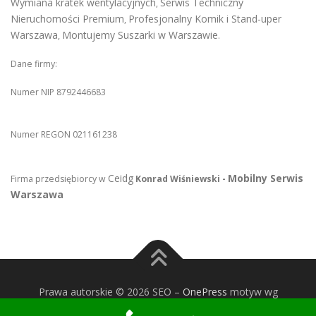
Wymiana kratek wentylacyjnych
Serwis Techniczny
,
Nieruchomości Premium
Profesjonalny Komik i Stand-uper
,
Warszawa
Montujemy Suszarki w Warszawie
,
.
Dane firmy:
Numer NIP 8792446683
Numer REGON 021161238
Ceidg
Mobilny Serwis
Firma przedsiębiorcy w
Konrad Wiśniewski -
Warszawa
Prawa autorskie © 2026 SEO
–
OnePress
motyw wg
FameThemes