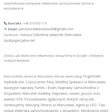
optymalizować kampanie reklamowe i pozycjonować stronę w
wyszukiwarce.
Kontakt:
+48 570 933 114
pan.konradwisniewski@gmail.com
Email:
Szkolenia adwords Warszawa -
Facebook - Reklamy
sluzbyspecjalne.net
Zobacz, jak skutecznie reklamować swoją firmę w Google i zdobywać
realnych klientów!
Pogotowie
Nasz mobilny serwis w Warszawie oferuje wiele usług:
Hydrauliczne
Czyszczenie Parą
Mobilny Spawacz w Warszawie
,
,
,
Awaryjne naprawy Furtek i Bram
Naprawy Samochodów z
,
Dojazdem
Warsztat mobilny
Naprawa i serwis jacuzzi oraz
,
,
wanien SPA
Poszukiwanie zgubionych złotych obrączek
,
,
Serwisujemy Maszyny Fitness w Warszawie
Agencja SEO
Taxi
,
,
,
Usługi elektryka samochodowego z dojazdem
,
Montujemy płyty