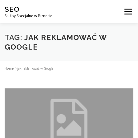
Przejdź
SEO
do
Menu
treści
Służby Specjalne w Biznesie
AGENCJA SEO
CO ZYSKUJESZ ?
TAG:
JAK REKLAMOWAĆ W
GOOGLE
DLACZEGO WARTO?
KURSY
BLOG
SKLEP
Home
»
jak reklamować w Google
KONTAKT