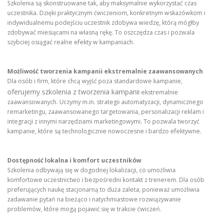
Szkolenia są skonstruowane tak, aby maksymalnie wykorzystać czas
uczestnika. Dzięki praktycznym ćwiczeniom, konkretnym wskazówkom i
indywidualnemu podejściu uczestnik zdobywa wiedzę, którą mógłby
zdobywać miesiącami na własną rękę. To oszczędza czas i pozwala
szybciej osiągać realne efekty w kampaniach.
Możliwość tworzenia kampanii ekstremalnie zaawansowanych
Dla osób i firm, które chcą wyjść poza standardowe kampanie,
oferujemy szkolenia z tworzenia kampanii
ekstremalnie
zaawansowanych. Uczymy m.in. strategii automatyzacji, dynamicznego
remarketingu, zaawansowanego targetowania, personalizacji reklam i
integracji z innymi narzędziami marketingowymi. To pozwala tworzyć
kampanie, które są technologicznie nowoczesne i bardzo efektywne.
Dostępność lokalna i komfort uczestników
Szkolenia odbywają się w dogodnej lokalizacji, co umożliwia
komfortowe uczestnictwo i bezpośredni kontakt z trenerem. Dla osób
preferujących naukę stacjonarną to duża zaleta, ponieważ umożliwia
zadawanie pytań na bieżąco i natychmiastowe rozwiązywanie
problemów, które mogą pojawić się w trakcie ćwiczeń.