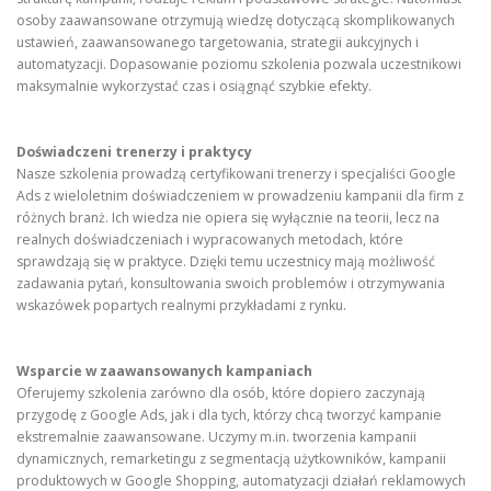
osoby zaawansowane otrzymują wiedzę dotyczącą skomplikowanych
ustawień, zaawansowanego targetowania, strategii aukcyjnych i
automatyzacji. Dopasowanie poziomu szkolenia pozwala uczestnikowi
maksymalnie wykorzystać czas i osiągnąć szybkie efekty.
Doświadczeni trenerzy i praktycy
Nasze szkolenia prowadzą certyfikowani trenerzy i specjaliści Google
Ads z wieloletnim doświadczeniem w prowadzeniu kampanii dla firm z
różnych branż. Ich wiedza nie opiera się wyłącznie na teorii, lecz na
realnych doświadczeniach i wypracowanych metodach, które
sprawdzają się w praktyce. Dzięki temu uczestnicy mają możliwość
zadawania pytań, konsultowania swoich problemów i otrzymywania
wskazówek popartych realnymi przykładami z rynku.
Wsparcie w zaawansowanych kampaniach
Oferujemy szkolenia zarówno dla osób, które dopiero zaczynają
przygodę z Google Ads, jak i dla tych, którzy chcą tworzyć kampanie
ekstremalnie zaawansowane. Uczymy m.in. tworzenia kampanii
dynamicznych, remarketingu z segmentacją użytkowników, kampanii
produktowych w Google Shopping, automatyzacji działań reklamowych