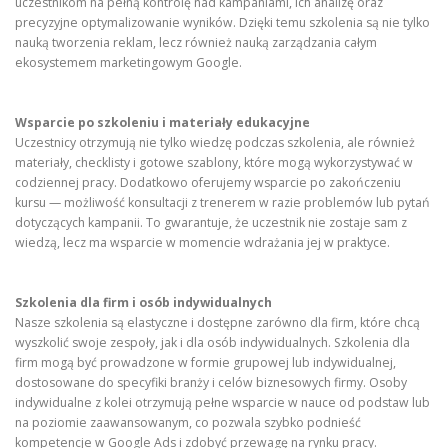
uczestnikom na pełną kontrolę nad kampaniami, ich analizę oraz
precyzyjne optymalizowanie wyników. Dzięki temu szkolenia są nie tylko
nauką tworzenia reklam, lecz również nauką zarządzania całym
ekosystemem marketingowym Google.
Wsparcie po szkoleniu i materiały edukacyjne
Uczestnicy otrzymują nie tylko wiedzę podczas szkolenia, ale również
materiały, checklisty i gotowe szablony, które mogą wykorzystywać w
codziennej pracy. Dodatkowo oferujemy wsparcie po zakończeniu
kursu — możliwość konsultacji z trenerem w razie problemów lub pytań
dotyczących kampanii. To gwarantuje, że uczestnik nie zostaje sam z
wiedzą, lecz ma wsparcie w momencie wdrażania jej w praktyce.
Szkolenia dla firm i osób indywidualnych
Nasze szkolenia są elastyczne i dostępne zarówno dla firm, które chcą
wyszkolić swoje zespoły, jak i dla osób indywidualnych. Szkolenia dla
firm mogą być prowadzone w formie grupowej lub indywidualnej,
dostosowane do specyfiki branży i celów biznesowych firmy. Osoby
indywidualne z kolei otrzymują pełne wsparcie w nauce od podstaw lub
na poziomie zaawansowanym, co pozwala szybko podnieść
kompetencje w Google Ads i zdobyć przewagę na rynku pracy.