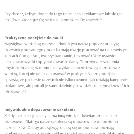
Czy chcesz, żebym dodał do tego tekstu hasła reklamowe lub slogan,
np. „Twoi klienci już Cię szukają – pomóż im Cię znaleźć”?
Praktyczne podejście do nauki
Największą wartością naszych szkoleń jest nauka poprzez praktykę.
Uczestnicy od samego początku mają okazję pracować na rzeczywistych
kontach Google Ads, tworzyć kampanie, testować różne ustawienia,
analizować wyniki i optymalizować reklamy. Teoretyczne szkolenia
często kończą się w momencie wykładu i pozostawiają uczestnika z
wiedzą, której nie umie zastosować w praktyce. Nasze podejście
sprawia, że po kursie uczestnik nie tylko rozumie, jak działają kampanie
reklamowe, ale potrafi je samodzielnie prowadzić i maksymalizować ich
efektywność.
Indywidualne dopasowanie szkolenia
Każdy uczestnik jest inny — ma inną wiedzę, doświadczenie i cele
biznesowe. Dlatego nasze szkolenia są dopasowane do poziomu
uczestników. Osoby początkujące uczą się od podstaw, poznają
strukturę kampanii, rodzaje reklam i podstawowe strategie. Natomiast