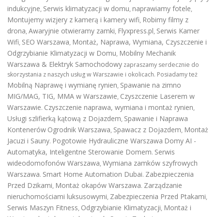
indukcyjne
Serwis klimatyzacji w domu
naprawiamy fotele
,
,
,
Montujemy wizjery z kamerą i kamery wifi
Robimy filmy z
,
drona
Awaryjnie otwieramy zamki
Flyxpress.pl
Serwis Kamer
,
,
,
Wifi
SEO Warszawa
Montaż, Naprawa, Wymiana, Czyszczenie i
,
,
Odgrzybianie Klimatyzacji w Domu
Mobilny Mechanik
,
Warszawa & Elektryk Samochodowy
zapraszamy serdecznie do
skorzystania z naszych usług w Warszawie i okolicach. Posiadamy też
Mobilną Naprawę i wymianę rynien
Spawanie na zimno
,
MIG/MAG, TIG, MMA w Warszawie
Czyszczenie Laserem w
,
Warszawie
Czyszczenie naprawa, wymiana i montaż rynien
.
,
Usługi szlifierką kątową z Dojazdem
Spawanie i Naprawa
,
Kontenerów
Ogrodnik Warszawa
Spawacz z Dojazdem
Montaż
,
,
Jacuzi i Sauny
Pogotowie Hydrauliczne Warszawa
Domy AI -
.
Automatyka, Inteligentne Sterowanie Domem
Serwis
.
wideodomofonów Warszawa
Wymiana zamków szyfrowych
,
Warszawa
Smart Home Automation Dubai
Zabezpieczenia
.
.
Przed Dzikami
Montaż okapów Warszawa
Zarządzanie
,
.
nieruchomościami luksusowymi
Zabezpieczenia Przed Ptakami
,
,
Serwis Maszyn Fitness
Odgrzybianie Klimatyzacji
Montaż i
,
,