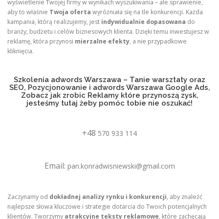
wyświetlenie Twojej firmy w wynikach wyszukiwania – ale sprawienie,
aby to właśnie
Twoja oferta
wyróżniała się na tle konkurencji. Każda
kampania, którą realizujemy, jest
indywidualnie dopasowana
do
branży, budżetu i celów biznesowych klienta. Dzięki temu inwestujesz w
reklamę, która przynosi
mierzalne efekty
, a nie przypadkowe
kliknięcia.
Szkolenia adwords Warszawa – Tanie warsztaty oraz
SEO, Pozycjonowanie i adwords Warszawa Google Ads,
Zobacz jak zrobic Reklamy które przynoszą zysk,
jesteśmy tutaj żeby pomóc tobie nie oszukać!
+48
570 933 114
Email:
pan.konradwisniewski@gmail.com
Zaczynamy od
dokładnej analizy rynku i konkurencji
, aby znaleźć
najlepsze słowa kluczowe i strategie dotarcia do Twoich potencjalnych
klientów. Tworzymy
atrakcyjne teksty reklamowe
, które zachęcają