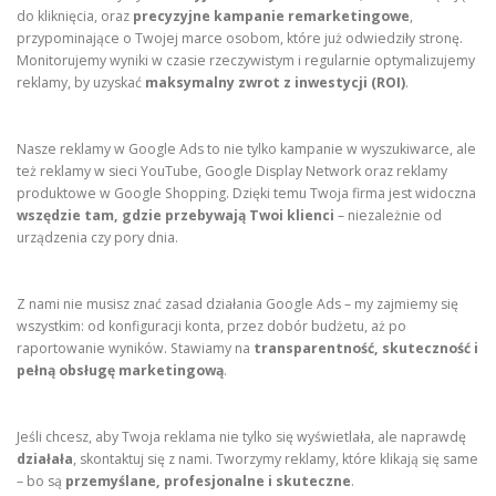
do kliknięcia, oraz
precyzyjne kampanie remarketingowe
,
przypominające o Twojej marce osobom, które już odwiedziły stronę.
Monitorujemy wyniki w czasie rzeczywistym i regularnie optymalizujemy
reklamy, by uzyskać
maksymalny zwrot z inwestycji (ROI)
.
Nasze reklamy w Google Ads to nie tylko kampanie w wyszukiwarce, ale
też reklamy w sieci YouTube, Google Display Network oraz reklamy
produktowe w Google Shopping. Dzięki temu Twoja firma jest widoczna
wszędzie tam, gdzie przebywają Twoi klienci
– niezależnie od
urządzenia czy pory dnia.
Z nami nie musisz znać zasad działania Google Ads – my zajmiemy się
wszystkim: od konfiguracji konta, przez dobór budżetu, aż po
raportowanie wyników. Stawiamy na
transparentność, skuteczność i
pełną obsługę marketingową
.
Jeśli chcesz, aby Twoja reklama nie tylko się wyświetlała, ale naprawdę
działała
, skontaktuj się z nami. Tworzymy reklamy, które klikają się same
– bo są
przemyślane, profesjonalne i skuteczne
.