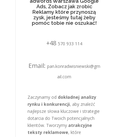
adwords Warszawa Google
Ads, Zobacz jak zrobic
Reklamy które przynoszą
zysk, jesteśmy tutaj żeby
pomóc tobie nie oszukać!
+48
570 933 114
Email:
pan.konradwisniewski@gm
ail.com
Zaczynamy od
dokładnej analizy
rynku i konkurencji
, aby znaleźć
najlepsze słowa kluczowe i strategie
dotarcia do Twoich potencjalnych
klientów. Tworzymy
atrakcyjne
teksty reklamowe
, które