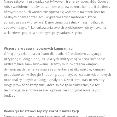
Nasze szkolenia prowadzą certyfikowani trenerzy i specjaliści Google
Ads z wieloletnim doświadczeniem w prowadzeniu kampanii dla firm z
różnych branż. Ich wiedza nie opiera się wyłącznie na teorii, lecz na
realnych doświadczeniach i wypracowanych metodach, które
sprawdzają się w praktyce. Dzięki temu uczestnicy mają możliwość
zadawania pytań, konsultowania swoich problemów i otrzymywania
wskazówek popartych realnymi przykładami z rynku.
Wsparcie w zaawansowanych kampaniach
Oferujemy szkolenia zarówno dla osób, które dopiero zaczynają
przygodę z Google Ads, jak i dla tych, którzy chcą tworzyć kampanie
ekstremalnie zaawansowane. Uczymy m.in. tworzenia kampanii
dynamicznych, remarketingu z segmentacją użytkowników, kampanii
produktowych w Google Shopping, automatyzacji działań reklamowych
oraz analizy danych w Google Analytics. Dzięki temu nasi uczestnicy
mogą prowadzić kampanie, które są nie tylko skuteczne, ale też
technologicznie nowoczesne i optymalnie zoptymalizowane pod
budżet.
Redukcja kosztów i lepszy zwrot z inwestycji
Niewłaściwie prowadzone kampanie reklamowe mogą generować