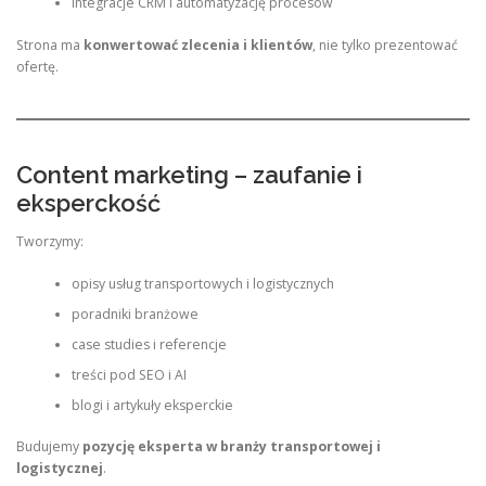
integracje CRM i automatyzację procesów
Strona ma
konwertować zlecenia i klientów
, nie tylko prezentować
ofertę.
Content marketing – zaufanie i
eksperckość
Tworzymy:
opisy usług transportowych i logistycznych
poradniki branżowe
case studies i referencje
treści pod SEO i AI
blogi i artykuły eksperckie
Budujemy
pozycję eksperta w branży transportowej i
logistycznej
.