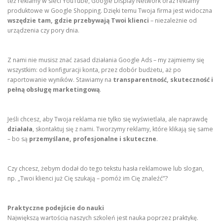
też reklamy w sieci YouTube, Google Display Network oraz reklamy
produktowe w Google Shopping. Dzięki temu Twoja firma jest widoczna
wszędzie tam, gdzie przebywają Twoi klienci
– niezależnie od
urządzenia czy pory dnia.
Z nami nie musisz znać zasad działania Google Ads – my zajmiemy się
wszystkim: od konfiguracji konta, przez dobór budżetu, aż po
raportowanie wyników. Stawiamy na
transparentność, skuteczność i
pełną obsługę marketingową
.
Jeśli chcesz, aby Twoja reklama nie tylko się wyświetlała, ale naprawdę
działała
, skontaktuj się z nami. Tworzymy reklamy, które klikają się same
– bo są
przemyślane, profesjonalne i skuteczne
.
Czy chcesz, żebym dodał do tego tekstu hasła reklamowe lub slogan,
np. „Twoi klienci już Cię szukają – pomóż im Cię znaleźć”?
Praktyczne podejście do nauki
Największą wartością naszych szkoleń jest nauka poprzez praktykę.