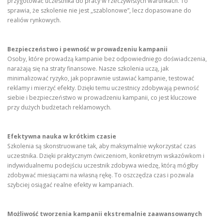
przygotować uczestnika do pracy w rzeczywistych warunkach. To
sprawia, że szkolenie nie jest „szablonowe”, lecz dopasowane do
realiów rynkowych.
Bezpieczeństwo i pewność w prowadzeniu kampanii
Osoby, które prowadzą kampanie bez odpowiedniego doświadczenia,
narażają się na straty finansowe. Nasze szkolenia uczą, jak
minimalizować ryzyko, jak poprawnie ustawiać kampanie, testować
reklamy i mierzyć efekty. Dzięki temu uczestnicy zdobywają pewność
siebie i bezpieczeństwo w prowadzeniu kampanii, co jest kluczowe
przy dużych budżetach reklamowych.
Efektywna nauka w krótkim czasie
Szkolenia są skonstruowane tak, aby maksymalnie wykorzystać czas
uczestnika. Dzięki praktycznym ćwiczeniom, konkretnym wskazówkom i
indywidualnemu podejściu uczestnik zdobywa wiedzę, którą mógłby
zdobywać miesiącami na własną rękę. To oszczędza czas i pozwala
szybciej osiągać realne efekty w kampaniach.
Możliwość tworzenia kampanii ekstremalnie zaawansowanych