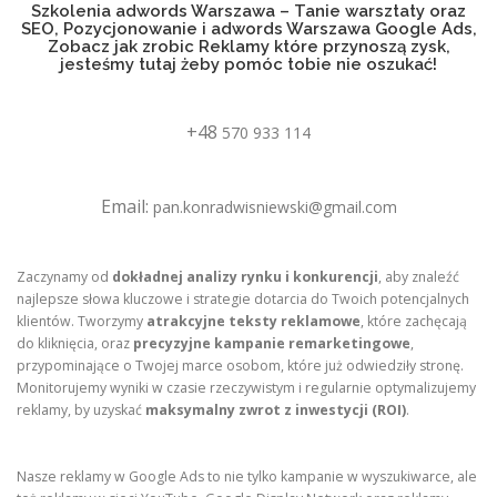
Szkolenia adwords Warszawa – Tanie warsztaty oraz
SEO, Pozycjonowanie i adwords Warszawa Google Ads,
Zobacz jak zrobic Reklamy które przynoszą zysk,
jesteśmy tutaj żeby pomóc tobie nie oszukać!
+48
570 933 114
Email:
pan.konradwisniewski@gmail.com
Zaczynamy od
dokładnej analizy rynku i konkurencji
, aby znaleźć
najlepsze słowa kluczowe i strategie dotarcia do Twoich potencjalnych
klientów. Tworzymy
atrakcyjne teksty reklamowe
, które zachęcają
do kliknięcia, oraz
precyzyjne kampanie remarketingowe
,
przypominające o Twojej marce osobom, które już odwiedziły stronę.
Monitorujemy wyniki w czasie rzeczywistym i regularnie optymalizujemy
reklamy, by uzyskać
maksymalny zwrot z inwestycji (ROI)
.
Nasze reklamy w Google Ads to nie tylko kampanie w wyszukiwarce, ale