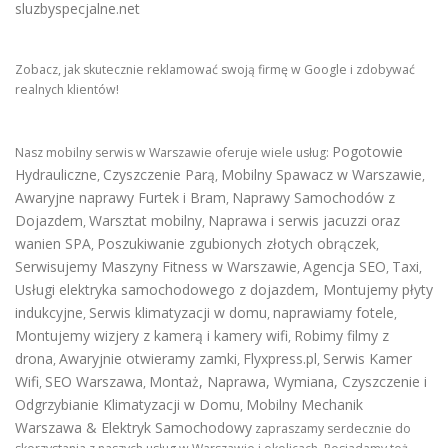
sluzbyspecjalne.net
Zobacz, jak skutecznie reklamować swoją firmę w Google i zdobywać
realnych klientów!
Pogotowie
Nasz mobilny serwis w Warszawie oferuje wiele usług:
Hydrauliczne
Czyszczenie Parą
Mobilny Spawacz w Warszawie
,
,
,
Awaryjne naprawy Furtek i Bram
Naprawy Samochodów z
,
Dojazdem
Warsztat mobilny
Naprawa i serwis jacuzzi oraz
,
,
wanien SPA
Poszukiwanie zgubionych złotych obrączek
,
,
Serwisujemy Maszyny Fitness w Warszawie
Agencja SEO
Taxi
,
,
,
Usługi elektryka samochodowego z dojazdem
,
Montujemy płyty
indukcyjne
Serwis klimatyzacji w domu
naprawiamy fotele
,
,
,
Montujemy wizjery z kamerą i kamery wifi
Robimy filmy z
,
drona
Awaryjnie otwieramy zamki
Flyxpress.pl
Serwis Kamer
,
,
,
Wifi
SEO Warszawa
Montaż, Naprawa, Wymiana, Czyszczenie i
,
,
Odgrzybianie Klimatyzacji w Domu
Mobilny Mechanik
,
Warszawa & Elektryk Samochodowy
zapraszamy serdecznie do