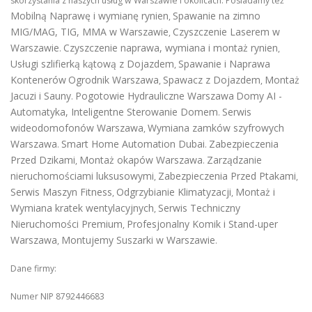
skorzystania z naszych usług w Warszawie i okolicach. Posiadamy też
Mobilną Naprawę i wymianę rynien
Spawanie na zimno
,
MIG/MAG, TIG, MMA w Warszawie
Czyszczenie Laserem w
,
Warszawie
Czyszczenie naprawa, wymiana i montaż rynien
.
,
Usługi szlifierką kątową z Dojazdem
Spawanie i Naprawa
,
Kontenerów
Ogrodnik Warszawa
Spawacz z Dojazdem
Montaż
,
,
Jacuzi i Sauny
Pogotowie Hydrauliczne Warszawa
Domy AI -
.
Automatyka, Inteligentne Sterowanie Domem
Serwis
.
wideodomofonów Warszawa
Wymiana zamków szyfrowych
,
Warszawa
Smart Home Automation Dubai
Zabezpieczenia
.
.
Przed Dzikami
Montaż okapów Warszawa
Zarządzanie
,
.
nieruchomościami luksusowymi
Zabezpieczenia Przed Ptakami
,
,
Serwis Maszyn Fitness
Odgrzybianie Klimatyzacji
Montaż i
,
,
Wymiana kratek wentylacyjnych
Serwis Techniczny
,
Nieruchomości Premium
Profesjonalny Komik i Stand-uper
,
Warszawa
Montujemy Suszarki w Warszawie
,
.
Dane firmy:
Numer NIP 8792446683