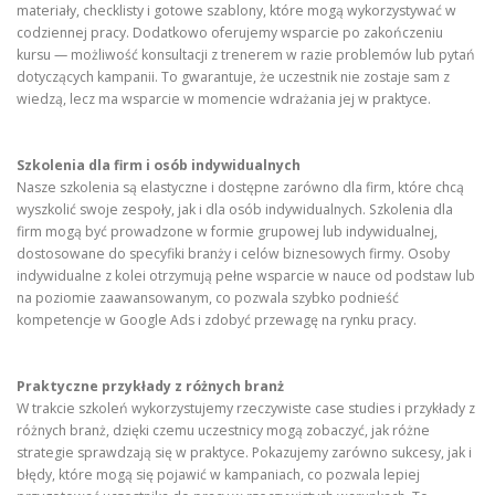
materiały, checklisty i gotowe szablony, które mogą wykorzystywać w
codziennej pracy. Dodatkowo oferujemy wsparcie po zakończeniu
kursu — możliwość konsultacji z trenerem w razie problemów lub pytań
dotyczących kampanii. To gwarantuje, że uczestnik nie zostaje sam z
wiedzą, lecz ma wsparcie w momencie wdrażania jej w praktyce.
Szkolenia dla firm i osób indywidualnych
Nasze szkolenia są elastyczne i dostępne zarówno dla firm, które chcą
wyszkolić swoje zespoły, jak i dla osób indywidualnych. Szkolenia dla
firm mogą być prowadzone w formie grupowej lub indywidualnej,
dostosowane do specyfiki branży i celów biznesowych firmy. Osoby
indywidualne z kolei otrzymują pełne wsparcie w nauce od podstaw lub
na poziomie zaawansowanym, co pozwala szybko podnieść
kompetencje w Google Ads i zdobyć przewagę na rynku pracy.
Praktyczne przykłady z różnych branż
W trakcie szkoleń wykorzystujemy rzeczywiste case studies i przykłady z
różnych branż, dzięki czemu uczestnicy mogą zobaczyć, jak różne
strategie sprawdzają się w praktyce. Pokazujemy zarówno sukcesy, jak i
błędy, które mogą się pojawić w kampaniach, co pozwala lepiej