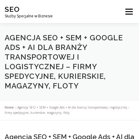
Przejdź
SEO
do
Menu
treści
Służby Specjalne w Biznesie
AGENCJA SEO
CO ZYSKUJESZ ?
AGENCJA SEO + SEM + GOOGLE
ADS + AI DLA BRANŻY
TRANSPORTOWEJ I
DLACZEGO WARTO?
KURSY
BLOG
SKLEP
LOGISTYCZNEJ – FIRMY
SPEDYCYJNE, KURIERSKIE,
KONTAKT
MAGAZYNY, FLOTY
Home
»
Agencja SEO + SEM + Google Ads + AI dla branży transportowej i logistycznej –
firmy spedycyjne, kurierskie, magazyny, floty
Agencja SEO + SEM + Google Ads + AI dla