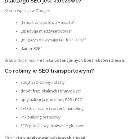
Dlaczego SEO jest kluczowe?
Klienci wpisują w Google:
„firma transportowa + miasto”
„spedycja międzynarodowa”
„magazyn do wynajęcia + lokalizacja”
„kurier B2B”
Brak widoczności =
utrata potencjalnych kontraktów i zleceń
.
Co robimy w SEO transportowym?
audyt SEO strony i oferty
dobór fraz lokalnych i branżowych
optymalizacja pod leady B2B i B2C
SEO techniczne i content marketing
link building branżowy
SEO pod AI i wyszukiwanie głosowe
Efekt:
stały napływ wartościowych zleceń
.