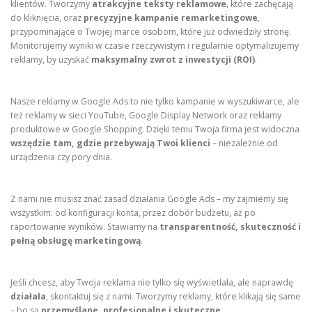
klientów. Tworzymy
atrakcyjne teksty reklamowe
, które zachęcają
do kliknięcia, oraz
precyzyjne kampanie remarketingowe
,
przypominające o Twojej marce osobom, które już odwiedziły stronę.
Monitorujemy wyniki w czasie rzeczywistym i regularnie optymalizujemy
reklamy, by uzyskać
maksymalny zwrot z inwestycji (ROI)
.
Nasze reklamy w Google Ads to nie tylko kampanie w wyszukiwarce, ale
też reklamy w sieci YouTube, Google Display Network oraz reklamy
produktowe w Google Shopping. Dzięki temu Twoja firma jest widoczna
wszędzie tam, gdzie przebywają Twoi klienci
– niezależnie od
urządzenia czy pory dnia.
Z nami nie musisz znać zasad działania Google Ads – my zajmiemy się
wszystkim: od konfiguracji konta, przez dobór budżetu, aż po
raportowanie wyników. Stawiamy na
transparentność, skuteczność i
pełną obsługę marketingową
.
Jeśli chcesz, aby Twoja reklama nie tylko się wyświetlała, ale naprawdę
działała
, skontaktuj się z nami. Tworzymy reklamy, które klikają się same
– bo są
przemyślane, profesjonalne i skuteczne
.