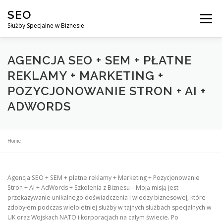
Przejdź
SEO
do
Menu
treści
Służby Specjalne w Biznesie
AGENCJA SEO
CO ZYSKUJESZ ?
AGENCJA SEO + SEM + PŁATNE
REKLAMY + MARKETING +
POZYCJONOWANIE STRON + AI +
DLACZEGO WARTO?
KURSY
BLOG
SKLEP
ADWORDS
KONTAKT
Home
Agencja SEO + SEM + płatne reklamy + Marketing + Pozycjonowanie
Stron + AI + AdWords + Szkolenia z Biznesu – Moją misją jest
przekazywanie unikalnego doświadczenia i wiedzy biznesowej, które
zdobyłem podczas wieloletniej służby w tajnych służbach specjalnych w
UK oraz Wojskach NATO i korporacjach na całym świecie. Po