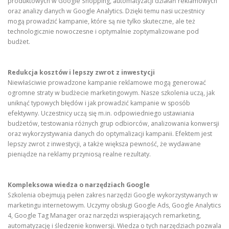
produktowych w Google Shopping, automatyzacji działań reklamowych
oraz analizy danych w Google Analytics. Dzięki temu nasi uczestnicy
mogą prowadzić kampanie, które są nie tylko skuteczne, ale też
technologicznie nowoczesne i optymalnie zoptymalizowane pod
budżet.
Redukcja kosztów i lepszy zwrot z inwestycji
Niewłaściwie prowadzone kampanie reklamowe mogą generować
ogromne straty w budżecie marketingowym. Nasze szkolenia uczą, jak
uniknąć typowych błędów i jak prowadzić kampanie w sposób
efektywny. Uczestnicy uczą się m.in. odpowiedniego ustawiania
budżetów, testowania różnych grup odbiorców, analizowania konwersji
oraz wykorzystywania danych do optymalizacji kampanii. Efektem jest
lepszy zwrot z inwestycji, a także większa pewność, że wydawane
pieniądze na reklamy przyniosą realne rezultaty.
Kompleksowa wiedza o narzędziach Google
Szkolenia obejmują pełen zakres narzędzi Google wykorzystywanych w
marketingu internetowym. Uczymy obsługi Google Ads, Google Analytics
4, Google Tag Manager oraz narzędzi wspierających remarketing,
automatyzację i śledzenie konwersji. Wiedza o tych narzędziach pozwala