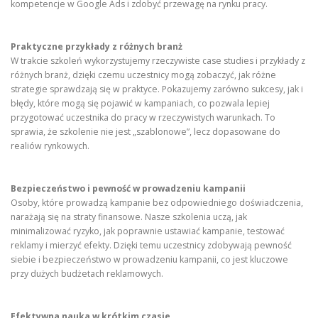
kompetencje w Google Ads i zdobyć przewagę na rynku pracy.
Praktyczne przykłady z różnych branż
W trakcie szkoleń wykorzystujemy rzeczywiste case studies i przykłady z
różnych branż, dzięki czemu uczestnicy mogą zobaczyć, jak różne
strategie sprawdzają się w praktyce. Pokazujemy zarówno sukcesy, jak i
błędy, które mogą się pojawić w kampaniach, co pozwala lepiej
przygotować uczestnika do pracy w rzeczywistych warunkach. To
sprawia, że szkolenie nie jest „szablonowe”, lecz dopasowane do
realiów rynkowych.
Bezpieczeństwo i pewność w prowadzeniu kampanii
Osoby, które prowadzą kampanie bez odpowiedniego doświadczenia,
narażają się na straty finansowe. Nasze szkolenia uczą, jak
minimalizować ryzyko, jak poprawnie ustawiać kampanie, testować
reklamy i mierzyć efekty. Dzięki temu uczestnicy zdobywają pewność
siebie i bezpieczeństwo w prowadzeniu kampanii, co jest kluczowe
przy dużych budżetach reklamowych.
Efektywna nauka w krótkim czasie