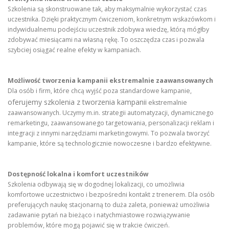
Szkolenia są skonstruowane tak, aby maksymalnie wykorzystać czas
uczestnika. Dzięki praktycznym ćwiczeniom, konkretnym wskazówkom i
indywidualnemu podejściu uczestnik zdobywa wiedzę, którą mógłby
zdobywać miesiącami na własną rękę. To oszczędza czas i pozwala
szybciej osiągać realne efekty w kampaniach.
Możliwość tworzenia kampanii ekstremalnie zaawansowanych
Dla osób i firm, które chcą wyjść poza standardowe kampanie,
oferujemy szkolenia z tworzenia kampanii
ekstremalnie
zaawansowanych. Uczymy m.in. strategii automatyzacji, dynamicznego
remarketingu, zaawansowanego targetowania, personalizacji reklam i
integracji z innymi narzędziami marketingowymi. To pozwala tworzyć
kampanie, które są technologicznie nowoczesne i bardzo efektywne.
Dostępność lokalna i komfort uczestników
Szkolenia odbywają się w dogodnej lokalizacji, co umożliwia
komfortowe uczestnictwo i bezpośredni kontakt z trenerem. Dla osób
preferujących naukę stacjonarną to duża zaleta, ponieważ umożliwia
zadawanie pytań na bieżąco i natychmiastowe rozwiązywanie
problemów, które mogą pojawić się w trakcie ćwiczeń.