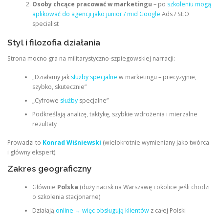
Osoby chcące pracować w marketingu
– po
szkoleniu mogą
aplikować do agencji jako junior / mid Google
Ads / SEO
specialist
Styl i filozofia działania
Strona mocno gra na militarystyczno-szpiegowskiej narracji:
„Działamy jak
służby specjalne
w marketingu – precyzyjnie,
szybko, skutecznie”
„Cyfrowe
służby
specjalne”
Podkreślają analizę, taktykę, szybkie wdrożenia i mierzalne
rezultaty
Prowadzi to
Konrad Wiśniewski
(wielokrotnie wymieniany jako twórca
i główny ekspert).
Zakres geograficzny
Głównie
Polska
(duży nacisk na Warszawę i okolice jeśli chodzi
o szkolenia stacjonarne)
Działają
online → więc obsługują klientów
z całej Polski