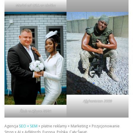
Medal od USA za służbe
Afghanistan 2009
Ślub w Afryce 2024
Agencja
SEO + SEM
+ płatne reklamy + Marketing + Pozycjonowanie
Stron + AI + AdWords, Europa, Polska, Cały Świat.