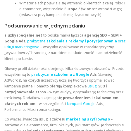
W materiałach pojawiają się wzmianki o klientach z całej Polski i
e-commerce, więc realnie
Europa / świat
też wchodzi w grę
(zwłaszcza przy kampaniach międzynarodowych)
Podsumowanie w jednym zdaniu
sluzbyspecjalne.net
to polska marka łącząca
agencję SEO + SEM +
Google Ads
,
praktyczne
szkolenia z reklamy i pozycjonowania
oraz
usługi marketingowe
– wszystko opakowane w charakterystyczny,
„wywiadowczy” branding, z naciskiem na skuteczność i samodzielność
klienta po kursie.
Główny profil działalności obejmuje kilka kluczowych obszarów. Przede
wszystkim są to
praktyczne szkolenia z Google
Ads
(dawniej
AdWords), na których uczestnicy uczą się tworzyć i optymalizować
kampanie płatne. Ponadto oferują kompleksowe
usługi
SEO i
pozycjonowania stron
– w tym audyty, optymalizację techniczną oraz
treściową. Dodatkowo zajmują się
prowadzeniem i skalowaniem
płatnych reklam
– w szczególności
kampanii Google
Ads,
Performance Max i remarketingu.
Co więcej, świadczą usługi z zakresu
marketingu cyfrowego
–
zarówno dla e-commerce, firm lokalnych, jak i startupów. Jednocześnie
prowadzą
szkolenia stacjonarne
(głównie w Warszawie i okolicach)