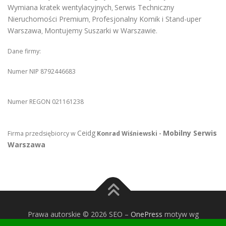
Wymiana kratek wentylacyjnych
Serwis Techniczny
,
Nieruchomości Premium
Profesjonalny Komik i Stand-uper
,
Warszawa
Montujemy Suszarki w Warszawie
,
.
Dane firmy:
Numer NIP 8792446683
Numer REGON 021161238
Ceidg
Mobilny Serwis
Firma przedsiębiorcy w
Konrad Wiśniewski -
Warszawa
Prawa autorskie © 2026 SEO
–
OnePress
motyw wg
FameThemes